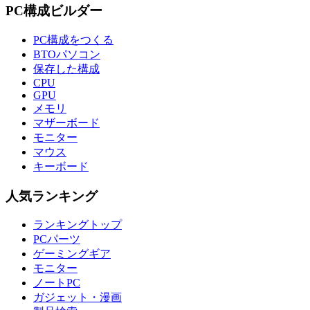
PC構成ビルダー
PC構成をつくる
BTOパソコン
保存した構成
CPU
GPU
メモリ
マザーボード
モニター
マウス
キーボード
人気ランキング
ランキングトップ
PCパーツ
ゲーミングギア
モニター
ノートPC
ガジェット・漫画