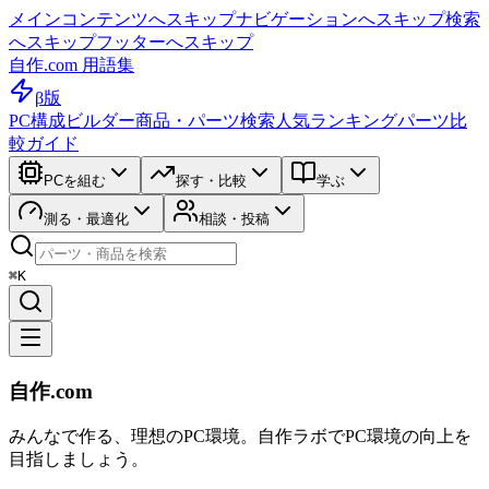
メインコンテンツへスキップ
ナビゲーションへスキップ
検索
へスキップ
フッターへスキップ
自作.com 用語集
β版
PC構成ビルダー
商品・パーツ検索
人気ランキング
パーツ比
較ガイド
PCを組む
探す・比較
学ぶ
測る・最適化
相談・投稿
⌘K
自作.com
みんなで作る、理想のPC環境
。
自作ラボ
でPC環境の向上を
目指しましょう。