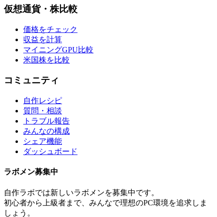
仮想通貨・株比較
価格をチェック
収益を計算
マイニングGPU比較
米国株を比較
コミュニティ
自作レシピ
質問・相談
トラブル報告
みんなの構成
シェア機能
ダッシュボード
ラボメン
募集中
自作ラボ
では新しい
ラボメン
を募集中です。
初心者から上級者まで、みんなで理想のPC環境を追求しま
しょう。