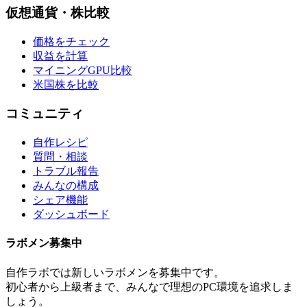
仮想通貨・株比較
価格をチェック
収益を計算
マイニングGPU比較
米国株を比較
コミュニティ
自作レシピ
質問・相談
トラブル報告
みんなの構成
シェア機能
ダッシュボード
ラボメン
募集中
自作ラボ
では新しい
ラボメン
を募集中です。
初心者から上級者まで、みんなで理想のPC環境を追求しま
しょう。