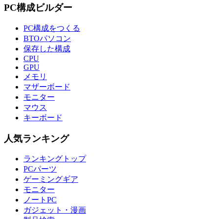
PC構成ビルダー
PC構成をつくる
BTOパソコン
保存した構成
CPU
GPU
メモリ
マザーボード
モニター
マウス
キーボード
人気ランキング
ランキングトップ
PCパーツ
ゲーミングギア
モニター
ノートPC
ガジェット・漫画