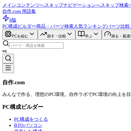
メインコンテンツへスキップ
ナビゲーションへスキップ
検索
自作.com 用語集
β版
PC構成ビルダー
商品・パーツ検索
人気ランキング
パーツ比較
PCを組む
探す・比較
学ぶ
測る・最適
⌘K
自作.com
みんなで作る、理想のPC環境
。
自作ラボ
でPC環境の向上を
PC構成ビルダー
PC構成をつくる
BTOパソコン