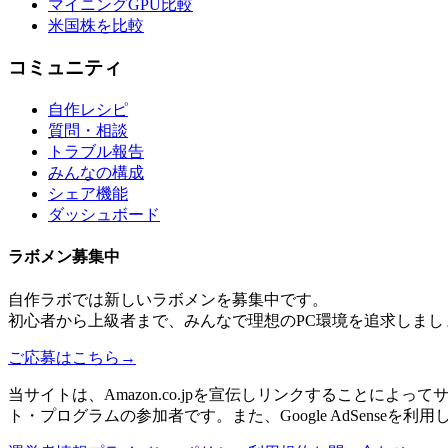
マイニングGPU比較
米国株を比較
コミュニティ
自作レシピ
質問・相談
トラブル報告
みんなの構成
シェア機能
ダッシュボード
ラボメン
募集中
自作ラボ
では新しい
ラボメン
を募集中です。
初心者から上級者まで、みんなで理想のPC環境を追求しまし
ご応募はこちら
→
当サイトは、Amazon.co.jpを宣伝しリンクすることに
ト・プログラムの参加者です。また、Google AdSenseを