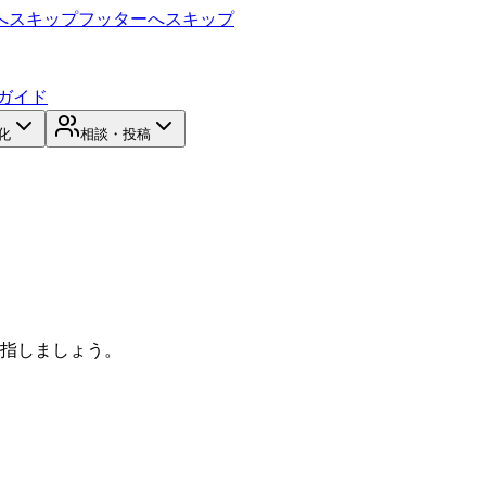
へスキップ
フッターへスキップ
ガイド
化
相談・投稿
目指しましょう。