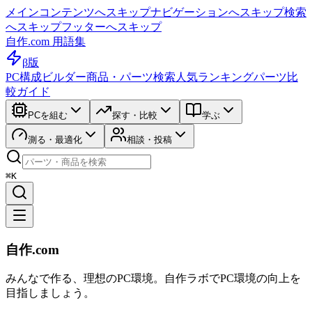
メインコンテンツへスキップ
ナビゲーションへスキップ
検索
へスキップ
フッターへスキップ
自作.com 用語集
β版
PC構成ビルダー
商品・パーツ検索
人気ランキング
パーツ比
較ガイド
PCを組む
探す・比較
学ぶ
測る・最適化
相談・投稿
⌘K
自作.com
みんなで作る、理想のPC環境
。
自作ラボ
でPC環境の向上を
目指しましょう。