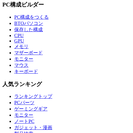
PC構成ビルダー
PC構成をつくる
BTOパソコン
保存した構成
CPU
GPU
メモリ
マザーボード
モニター
マウス
キーボード
人気ランキング
ランキングトップ
PCパーツ
ゲーミングギア
モニター
ノートPC
ガジェット・漫画