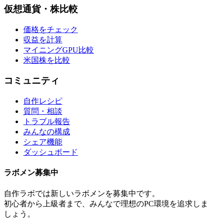
仮想通貨・株比較
価格をチェック
収益を計算
マイニングGPU比較
米国株を比較
コミュニティ
自作レシピ
質問・相談
トラブル報告
みんなの構成
シェア機能
ダッシュボード
ラボメン
募集中
自作ラボ
では新しい
ラボメン
を募集中です。
初心者から上級者まで、みんなで理想のPC環境を追求しま
しょう。