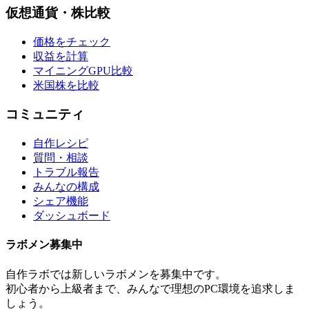
仮想通貨・株比較
価格をチェック
収益を計算
マイニングGPU比較
米国株を比較
コミュニティ
自作レシピ
質問・相談
トラブル報告
みんなの構成
シェア機能
ダッシュボード
ラボメン
募集中
自作ラボ
では新しい
ラボメン
を募集中です。
初心者から上級者まで、みんなで理想のPC環境を追求しま
しょう。