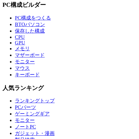
PC構成ビルダー
PC構成をつくる
BTOパソコン
保存した構成
CPU
GPU
メモリ
マザーボード
モニター
マウス
キーボード
人気ランキング
ランキングトップ
PCパーツ
ゲーミングギア
モニター
ノートPC
ガジェット・漫画