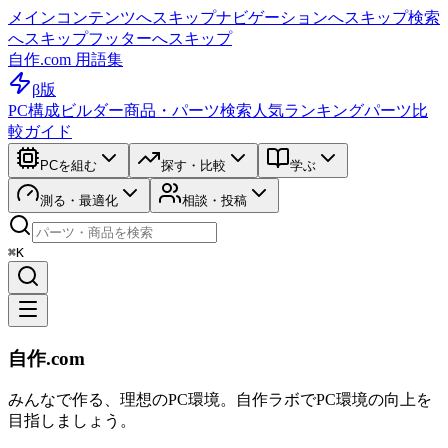
メインコンテンツへスキップ
ナビゲーションへスキップ
検索
へスキップ
フッターへスキップ
自作.com 用語集
β版
PC構成ビルダー
商品・パーツ検索
人気ランキング
パーツ比
較ガイド
PCを組む
探す・比較
学ぶ
測る・最適化
相談・投稿
⌘K
自作.com
みんなで作る、理想のPC環境
。
自作ラボ
でPC環境の向上を
目指しましょう。