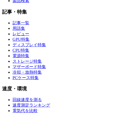
製品検索
記事・特集
記事一覧
用語集
レビュー
GPU特集
ディスプレイ特集
CPU特集
電源特集
ストレージ特集
マザーボード特集
冷却・放熱特集
PCケース特集
速度・環境
回線速度を測る
速度測定ランキング
電気代を比較