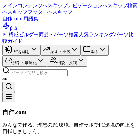
メインコンテンツへスキップ
ナビゲーションへスキップ
検索
へスキップ
フッターへスキップ
自作.com 用語集
β版
PC構成ビルダー
商品・パーツ検索
人気ランキング
パーツ比
較ガイド
PCを組む
探す・比較
学ぶ
測る・最適化
相談・投稿
⌘K
自作.com
みんなで作る、理想のPC環境
。
自作ラボ
でPC環境の向上を
目指しましょう。