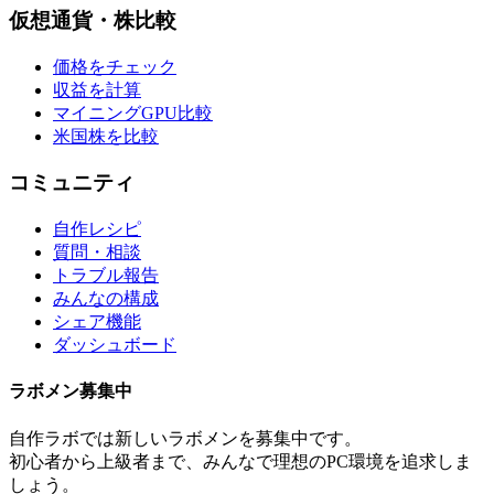
仮想通貨・株比較
価格をチェック
収益を計算
マイニングGPU比較
米国株を比較
コミュニティ
自作レシピ
質問・相談
トラブル報告
みんなの構成
シェア機能
ダッシュボード
ラボメン
募集中
自作ラボ
では新しい
ラボメン
を募集中です。
初心者から上級者まで、みんなで理想のPC環境を追求しま
しょう。