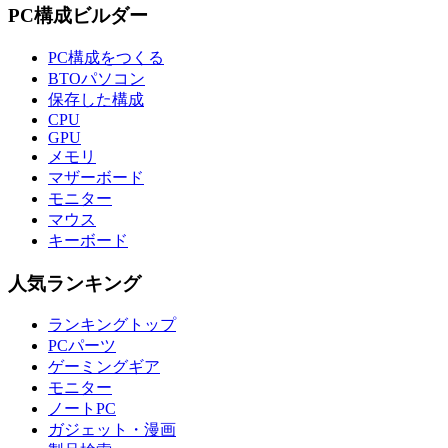
PC構成ビルダー
PC構成をつくる
BTOパソコン
保存した構成
CPU
GPU
メモリ
マザーボード
モニター
マウス
キーボード
人気ランキング
ランキングトップ
PCパーツ
ゲーミングギア
モニター
ノートPC
ガジェット・漫画