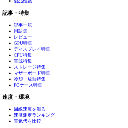
製品検索
記事・特集
記事一覧
用語集
レビュー
GPU特集
ディスプレイ特集
CPU特集
電源特集
ストレージ特集
マザーボード特集
冷却・放熱特集
PCケース特集
速度・環境
回線速度を測る
速度測定ランキング
電気代を比較