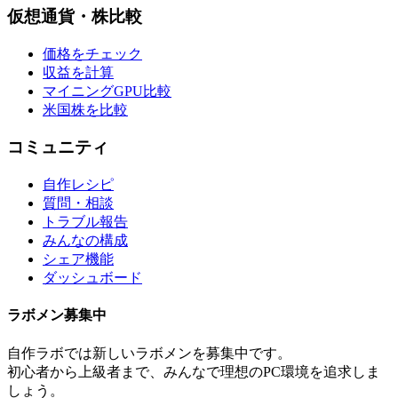
仮想通貨・株比較
価格をチェック
収益を計算
マイニングGPU比較
米国株を比較
コミュニティ
自作レシピ
質問・相談
トラブル報告
みんなの構成
シェア機能
ダッシュボード
ラボメン
募集中
自作ラボ
では新しい
ラボメン
を募集中です。
初心者から上級者まで、みんなで理想のPC環境を追求しま
しょう。