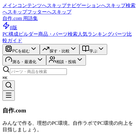
メインコンテンツへスキップ
ナビゲーションへスキップ
検索
へスキップ
フッターへスキップ
自作.com 用語集
β版
PC構成ビルダー
商品・パーツ検索
人気ランキング
パーツ比
較ガイド
PCを組む
探す・比較
学ぶ
測る・最適化
相談・投稿
⌘K
自作.com
みんなで作る、理想のPC環境
。
自作ラボ
でPC環境の向上を
目指しましょう。