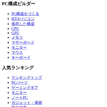
PC構成ビルダー
PC構成をつくる
BTOパソコン
保存した構成
CPU
GPU
メモリ
マザーボード
モニター
マウス
キーボード
人気ランキング
ランキングトップ
PCパーツ
ゲーミングギア
モニター
ノートPC
ガジェット・漫画