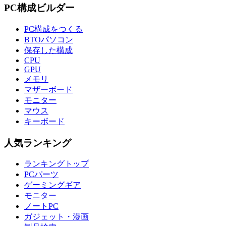
PC構成ビルダー
PC構成をつくる
BTOパソコン
保存した構成
CPU
GPU
メモリ
マザーボード
モニター
マウス
キーボード
人気ランキング
ランキングトップ
PCパーツ
ゲーミングギア
モニター
ノートPC
ガジェット・漫画