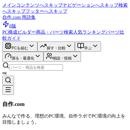
メインコンテンツへスキップ
ナビゲーションへスキップ
検索
へスキップ
フッターへスキップ
自作.com 用語集
β版
PC構成ビルダー
商品・パーツ検索
人気ランキング
パーツ比
較ガイド
PCを組む
探す・比較
学ぶ
測る・最適化
相談・投稿
⌘K
自作.com
みんなで作る、理想のPC環境
。
自作ラボ
でPC環境の向上を
目指しましょう。