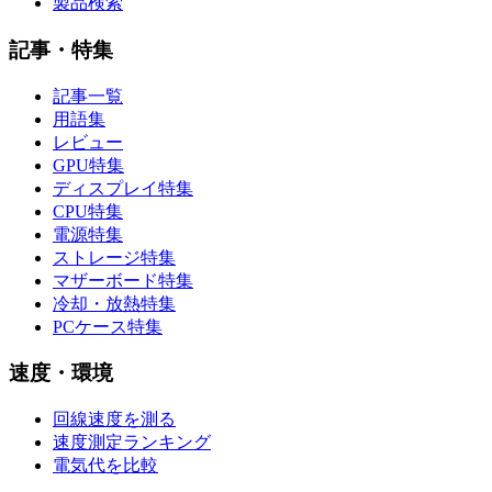
製品検索
記事・特集
記事一覧
用語集
レビュー
GPU特集
ディスプレイ特集
CPU特集
電源特集
ストレージ特集
マザーボード特集
冷却・放熱特集
PCケース特集
速度・環境
回線速度を測る
速度測定ランキング
電気代を比較