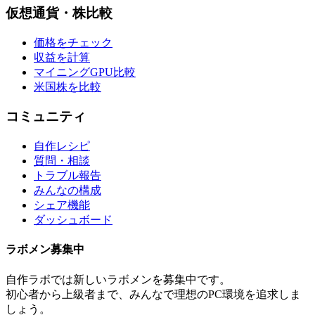
仮想通貨・株比較
価格をチェック
収益を計算
マイニングGPU比較
米国株を比較
コミュニティ
自作レシピ
質問・相談
トラブル報告
みんなの構成
シェア機能
ダッシュボード
ラボメン
募集中
自作ラボ
では新しい
ラボメン
を募集中です。
初心者から上級者まで、みんなで理想のPC環境を追求しま
しょう。