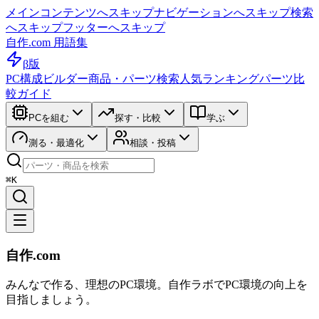
メインコンテンツへスキップ
ナビゲーションへスキップ
検索
へスキップ
フッターへスキップ
自作.com 用語集
β版
PC構成ビルダー
商品・パーツ検索
人気ランキング
パーツ比
較ガイド
PCを組む
探す・比較
学ぶ
測る・最適化
相談・投稿
⌘K
自作.com
みんなで作る、理想のPC環境
。
自作ラボ
でPC環境の向上を
目指しましょう。