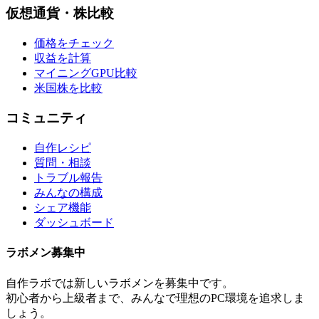
仮想通貨・株比較
価格をチェック
収益を計算
マイニングGPU比較
米国株を比較
コミュニティ
自作レシピ
質問・相談
トラブル報告
みんなの構成
シェア機能
ダッシュボード
ラボメン
募集中
自作ラボ
では新しい
ラボメン
を募集中です。
初心者から上級者まで、みんなで理想のPC環境を追求しま
しょう。