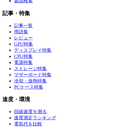
製品検索
記事・特集
記事一覧
用語集
レビュー
GPU特集
ディスプレイ特集
CPU特集
電源特集
ストレージ特集
マザーボード特集
冷却・放熱特集
PCケース特集
速度・環境
回線速度を測る
速度測定ランキング
電気代を比較