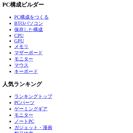
PC構成ビルダー
PC構成をつくる
BTOパソコン
保存した構成
CPU
GPU
メモリ
マザーボード
モニター
マウス
キーボード
人気ランキング
ランキングトップ
PCパーツ
ゲーミングギア
モニター
ノートPC
ガジェット・漫画