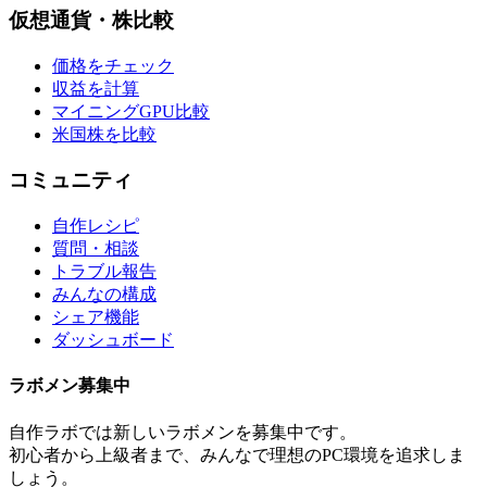
仮想通貨・株比較
価格をチェック
収益を計算
マイニングGPU比較
米国株を比較
コミュニティ
自作レシピ
質問・相談
トラブル報告
みんなの構成
シェア機能
ダッシュボード
ラボメン
募集中
自作ラボ
では新しい
ラボメン
を募集中です。
初心者から上級者まで、みんなで理想のPC環境を追求しま
しょう。