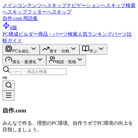
メインコンテンツへスキップ
ナビゲーションへスキップ
検索
へスキップ
フッターへスキップ
自作.com 用語集
β版
PC構成ビルダー
商品・パーツ検索
人気ランキング
パーツ比
較ガイド
PCを組む
探す・比較
学ぶ
測る・最適化
相談・投稿
⌘K
自作.com
みんなで作る、理想のPC環境
。
自作ラボ
でPC環境の向上を
目指しましょう。