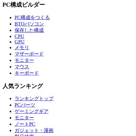
PC構成ビルダー
PC構成をつくる
BTOパソコン
保存した構成
CPU
GPU
メモリ
マザーボード
モニター
マウス
キーボード
人気ランキング
ランキングトップ
PCパーツ
ゲーミングギア
モニター
ノートPC
ガジェット・漫画