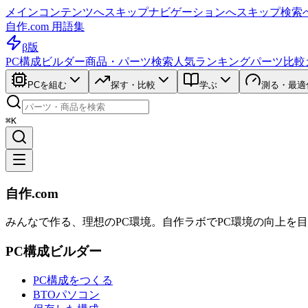
メインコンテンツへスキップ
ナビゲーションへスキップ
検索
自作.com 用語集
β版
PC構成ビルダー
商品・パーツ検索
人気ランキング
パーツ比較
PCを組む
探す・比較
学ぶ
測る・最適
⌘K
自作.com
みんなで作る、理想のPC環境
。
自作ラボ
でPC環境の向上を
PC構成ビルダー
PC構成をつくる
BTOパソコン