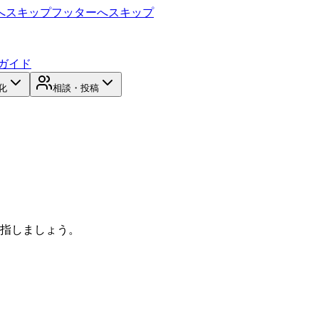
へスキップ
フッターへスキップ
ガイド
化
相談・投稿
目指しましょう。