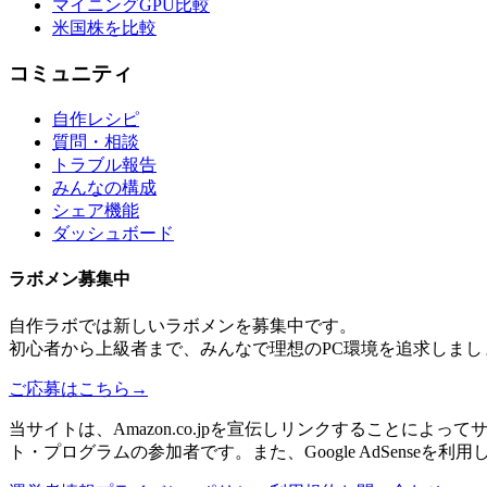
マイニングGPU比較
米国株を比較
コミュニティ
自作レシピ
質問・相談
トラブル報告
みんなの構成
シェア機能
ダッシュボード
ラボメン
募集中
自作ラボ
では新しい
ラボメン
を募集中です。
初心者から上級者まで、みんなで理想のPC環境を追求しまし
ご応募はこちら
→
当サイトは、Amazon.co.jpを宣伝しリンクすることに
ト・プログラムの参加者です。また、Google AdSenseを