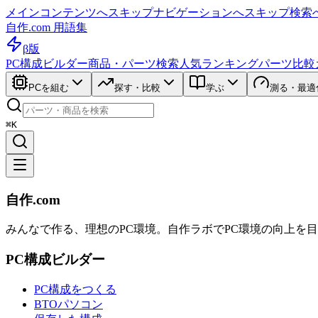
メインコンテンツへスキップ
ナビゲーションへスキップ
検索
自作.com 用語集
β版
PC構成ビルダー
商品・パーツ検索
人気ランキング
パーツ比較
PCを組む
探す・比較
学ぶ
測る・最適
⌘K
自作.com
みんなで作る、理想のPC環境
。
自作ラボ
でPC環境の向上を
PC構成ビルダー
PC構成をつくる
BTOパソコン