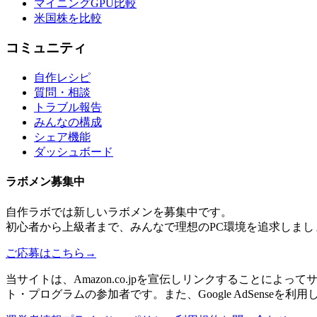
マイニングGPU比較
米国株を比較
コミュニティ
自作レシピ
質問・相談
トラブル報告
みんなの構成
シェア機能
ダッシュボード
ラボメン
募集中
自作ラボ
では新しい
ラボメン
を募集中です。
初心者から上級者まで、みんなで理想のPC環境を追求しまし
ご応募はこちら
→
当サイトは、Amazon.co.jpを宣伝しリンクすることに
ト・プログラムの参加者です。また、Google AdSenseを