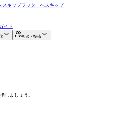
へスキップ
フッターへスキップ
ガイド
化
相談・投稿
目指しましょう。