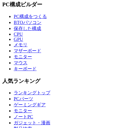
PC構成ビルダー
PC構成をつくる
BTOパソコン
保存した構成
CPU
GPU
メモリ
マザーボード
モニター
マウス
キーボード
人気ランキング
ランキングトップ
PCパーツ
ゲーミングギア
モニター
ノートPC
ガジェット・漫画