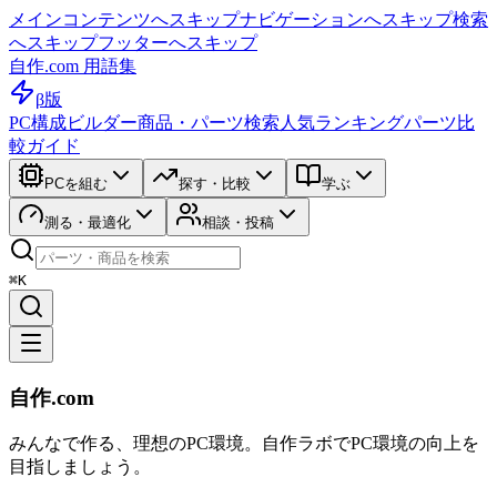
メインコンテンツへスキップ
ナビゲーションへスキップ
検索
へスキップ
フッターへスキップ
自作.com 用語集
β版
PC構成ビルダー
商品・パーツ検索
人気ランキング
パーツ比
較ガイド
PCを組む
探す・比較
学ぶ
測る・最適化
相談・投稿
⌘K
自作.com
みんなで作る、理想のPC環境
。
自作ラボ
でPC環境の向上を
目指しましょう。