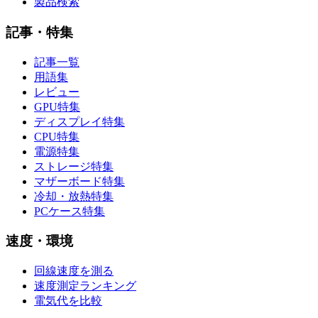
製品検索
記事・特集
記事一覧
用語集
レビュー
GPU特集
ディスプレイ特集
CPU特集
電源特集
ストレージ特集
マザーボード特集
冷却・放熱特集
PCケース特集
速度・環境
回線速度を測る
速度測定ランキング
電気代を比較