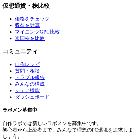
仮想通貨・株比較
価格をチェック
収益を計算
マイニングGPU比較
米国株を比較
コミュニティ
自作レシピ
質問・相談
トラブル報告
みんなの構成
シェア機能
ダッシュボード
ラボメン
募集中
自作ラボ
では新しい
ラボメン
を募集中です。
初心者から上級者まで、みんなで理想のPC環境を追求しま
しょう。