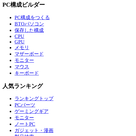
PC構成ビルダー
PC構成をつくる
BTOパソコン
保存した構成
CPU
GPU
メモリ
マザーボード
モニター
マウス
キーボード
人気ランキング
ランキングトップ
PCパーツ
ゲーミングギア
モニター
ノートPC
ガジェット・漫画