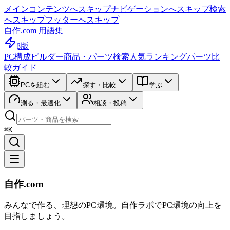
メインコンテンツへスキップ
ナビゲーションへスキップ
検索
へスキップ
フッターへスキップ
自作.com 用語集
β版
PC構成ビルダー
商品・パーツ検索
人気ランキング
パーツ比
較ガイド
PCを組む
探す・比較
学ぶ
測る・最適化
相談・投稿
⌘K
自作.com
みんなで作る、理想のPC環境
。
自作ラボ
でPC環境の向上を
目指しましょう。