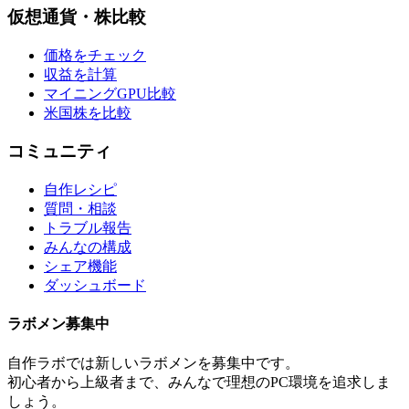
仮想通貨・株比較
価格をチェック
収益を計算
マイニングGPU比較
米国株を比較
コミュニティ
自作レシピ
質問・相談
トラブル報告
みんなの構成
シェア機能
ダッシュボード
ラボメン
募集中
自作ラボ
では新しい
ラボメン
を募集中です。
初心者から上級者まで、みんなで理想のPC環境を追求しま
しょう。