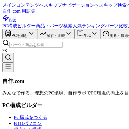
メインコンテンツへスキップ
ナビゲーションへスキップ
検索
自作.com 用語集
β版
PC構成ビルダー
商品・パーツ検索
人気ランキング
パーツ比較
PCを組む
探す・比較
学ぶ
測る・最適
⌘K
自作.com
みんなで作る、理想のPC環境
。
自作ラボ
でPC環境の向上を
PC構成ビルダー
PC構成をつくる
BTOパソコン