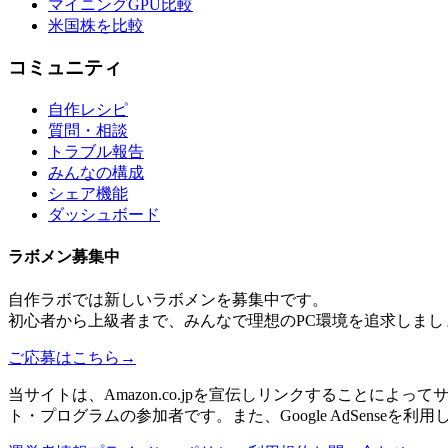
マイニングGPU比較
米国株を比較
コミュニティ
自作レシピ
質問・相談
トラブル報告
みんなの構成
シェア機能
ダッシュボード
ラボメン
募集中
自作ラボ
では新しい
ラボメン
を募集中です。
初心者から上級者まで、みんなで理想のPC環境を追求しまし
ご応募はこちら
→
当サイトは、Amazon.co.jpを宣伝しリンクすることに
ト・プログラムの参加者です。また、Google AdSenseを