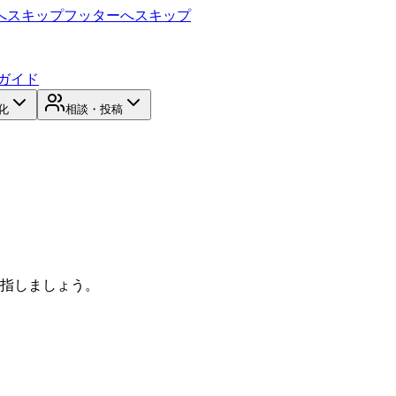
へスキップ
フッターへスキップ
ガイド
化
相談・投稿
目指しましょう。