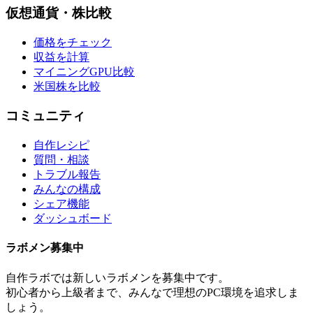
仮想通貨・株比較
価格をチェック
収益を計算
マイニングGPU比較
米国株を比較
コミュニティ
自作レシピ
質問・相談
トラブル報告
みんなの構成
シェア機能
ダッシュボード
ラボメン
募集中
自作ラボ
では新しい
ラボメン
を募集中です。
初心者から上級者まで、みんなで理想のPC環境を追求しま
しょう。