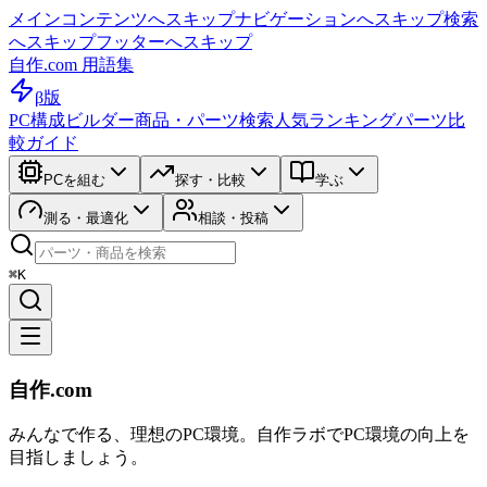
メインコンテンツへスキップ
ナビゲーションへスキップ
検索
へスキップ
フッターへスキップ
自作.com 用語集
β版
PC構成ビルダー
商品・パーツ検索
人気ランキング
パーツ比
較ガイド
PCを組む
探す・比較
学ぶ
測る・最適化
相談・投稿
⌘K
自作.com
みんなで作る、理想のPC環境
。
自作ラボ
でPC環境の向上を
目指しましょう。