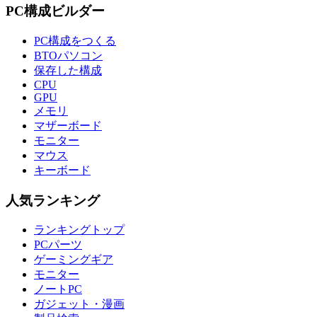
PC構成ビルダー
PC構成をつくる
BTOパソコン
保存した構成
CPU
GPU
メモリ
マザーボード
モニター
マウス
キーボード
人気ランキング
ランキングトップ
PCパーツ
ゲーミングギア
モニター
ノートPC
ガジェット・漫画