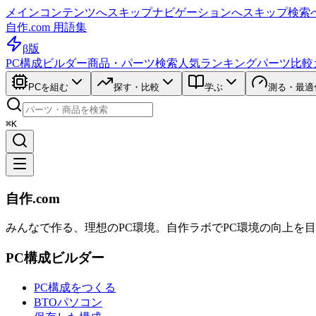
メインコンテンツへスキップ
ナビゲーションへスキップ
検索
自作.com 用語集
β版
PC構成ビルダー
商品・パーツ検索
人気ランキング
パーツ比較
PCを組む
探す・比較
学ぶ
測る・最適
⌘K
自作.com
みんなで作る、理想のPC環境
。
自作ラボ
でPC環境の向上を
PC構成ビルダー
PC構成をつくる
BTOパソコン