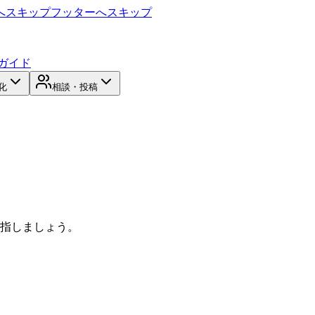
へスキップ
フッターへスキップ
ガイド
化
相談・投稿
目指しましょう。