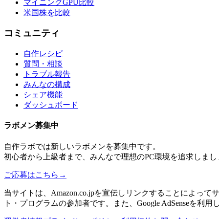
マイニングGPU比較
米国株を比較
コミュニティ
自作レシピ
質問・相談
トラブル報告
みんなの構成
シェア機能
ダッシュボード
ラボメン
募集中
自作ラボ
では新しい
ラボメン
を募集中です。
初心者から上級者まで、みんなで理想のPC環境を追求しまし
ご応募はこちら
→
当サイトは、Amazon.co.jpを宣伝しリンクすることに
ト・プログラムの参加者です。また、Google AdSenseを