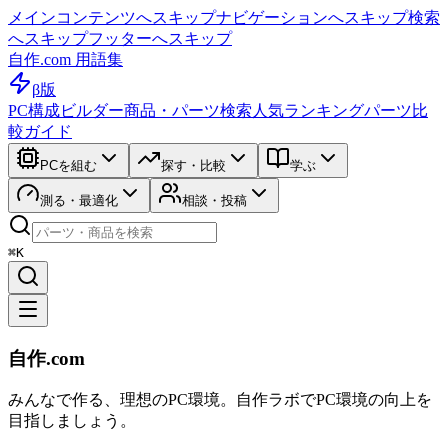
メインコンテンツへスキップ
ナビゲーションへスキップ
検索
へスキップ
フッターへスキップ
自作.com 用語集
β版
PC構成ビルダー
商品・パーツ検索
人気ランキング
パーツ比
較ガイド
PCを組む
探す・比較
学ぶ
測る・最適化
相談・投稿
⌘K
自作.com
みんなで作る、理想のPC環境
。
自作ラボ
でPC環境の向上を
目指しましょう。