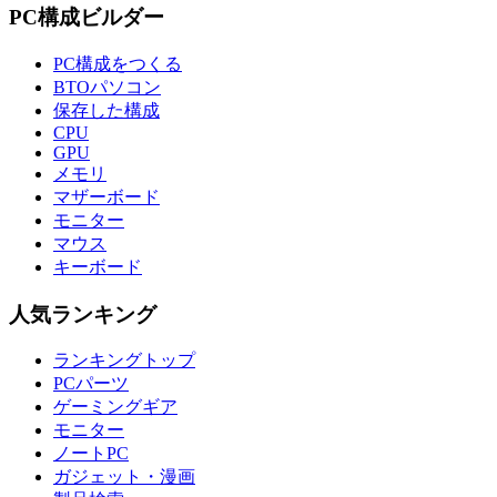
PC構成ビルダー
PC構成をつくる
BTOパソコン
保存した構成
CPU
GPU
メモリ
マザーボード
モニター
マウス
キーボード
人気ランキング
ランキングトップ
PCパーツ
ゲーミングギア
モニター
ノートPC
ガジェット・漫画