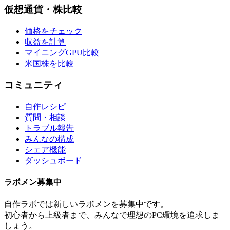
仮想通貨・株比較
価格をチェック
収益を計算
マイニングGPU比較
米国株を比較
コミュニティ
自作レシピ
質問・相談
トラブル報告
みんなの構成
シェア機能
ダッシュボード
ラボメン
募集中
自作ラボ
では新しい
ラボメン
を募集中です。
初心者から上級者まで、みんなで理想のPC環境を追求しま
しょう。