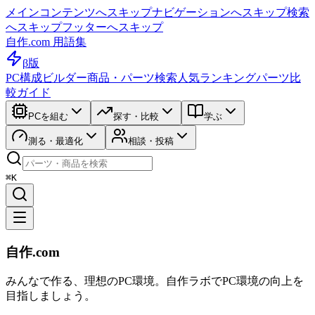
メインコンテンツへスキップ
ナビゲーションへスキップ
検索
へスキップ
フッターへスキップ
自作.com 用語集
β版
PC構成ビルダー
商品・パーツ検索
人気ランキング
パーツ比
較ガイド
PCを組む
探す・比較
学ぶ
測る・最適化
相談・投稿
⌘K
自作.com
みんなで作る、理想のPC環境
。
自作ラボ
でPC環境の向上を
目指しましょう。