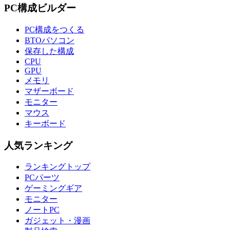
PC構成ビルダー
PC構成をつくる
BTOパソコン
保存した構成
CPU
GPU
メモリ
マザーボード
モニター
マウス
キーボード
人気ランキング
ランキングトップ
PCパーツ
ゲーミングギア
モニター
ノートPC
ガジェット・漫画