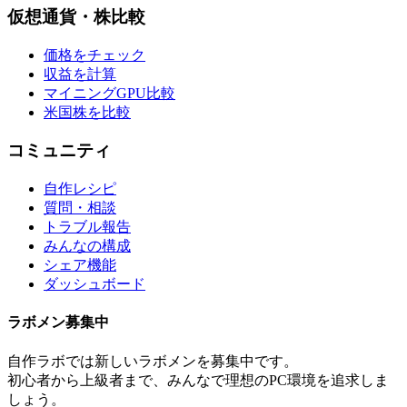
仮想通貨・株比較
価格をチェック
収益を計算
マイニングGPU比較
米国株を比較
コミュニティ
自作レシピ
質問・相談
トラブル報告
みんなの構成
シェア機能
ダッシュボード
ラボメン
募集中
自作ラボ
では新しい
ラボメン
を募集中です。
初心者から上級者まで、みんなで理想のPC環境を追求しま
しょう。