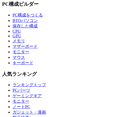
PC構成ビルダー
PC構成をつくる
BTOパソコン
保存した構成
CPU
GPU
メモリ
マザーボード
モニター
マウス
キーボード
人気ランキング
ランキングトップ
PCパーツ
ゲーミングギア
モニター
ノートPC
ガジェット・漫画