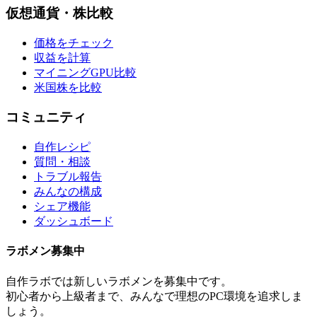
仮想通貨・株比較
価格をチェック
収益を計算
マイニングGPU比較
米国株を比較
コミュニティ
自作レシピ
質問・相談
トラブル報告
みんなの構成
シェア機能
ダッシュボード
ラボメン
募集中
自作ラボ
では新しい
ラボメン
を募集中です。
初心者から上級者まで、みんなで理想のPC環境を追求しま
しょう。