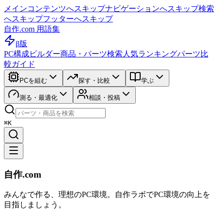
メインコンテンツへスキップ
ナビゲーションへスキップ
検索
へスキップ
フッターへスキップ
自作.com 用語集
β版
PC構成ビルダー
商品・パーツ検索
人気ランキング
パーツ比
較ガイド
PCを組む
探す・比較
学ぶ
測る・最適化
相談・投稿
⌘K
自作.com
みんなで作る、理想のPC環境
。
自作ラボ
でPC環境の向上を
目指しましょう。