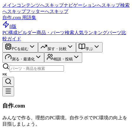
メインコンテンツへスキップ
ナビゲーションへスキップ
検索
へスキップ
フッターへスキップ
自作.com 用語集
β版
PC構成ビルダー
商品・パーツ検索
人気ランキング
パーツ比
較ガイド
PCを組む
探す・比較
学ぶ
測る・最適化
相談・投稿
⌘K
自作.com
みんなで作る、理想のPC環境
。
自作ラボ
でPC環境の向上を
目指しましょう。