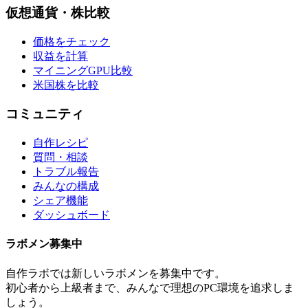
仮想通貨・株比較
価格をチェック
収益を計算
マイニングGPU比較
米国株を比較
コミュニティ
自作レシピ
質問・相談
トラブル報告
みんなの構成
シェア機能
ダッシュボード
ラボメン
募集中
自作ラボ
では新しい
ラボメン
を募集中です。
初心者から上級者まで、みんなで理想のPC環境を追求しま
しょう。