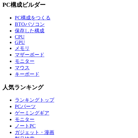
PC構成ビルダー
PC構成をつくる
BTOパソコン
保存した構成
CPU
GPU
メモリ
マザーボード
モニター
マウス
キーボード
人気ランキング
ランキングトップ
PCパーツ
ゲーミングギア
モニター
ノートPC
ガジェット・漫画