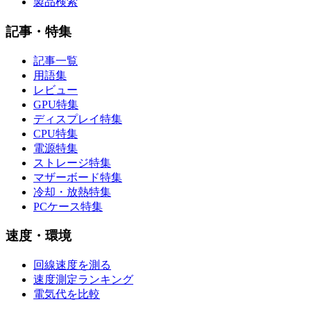
製品検索
記事・特集
記事一覧
用語集
レビュー
GPU特集
ディスプレイ特集
CPU特集
電源特集
ストレージ特集
マザーボード特集
冷却・放熱特集
PCケース特集
速度・環境
回線速度を測る
速度測定ランキング
電気代を比較