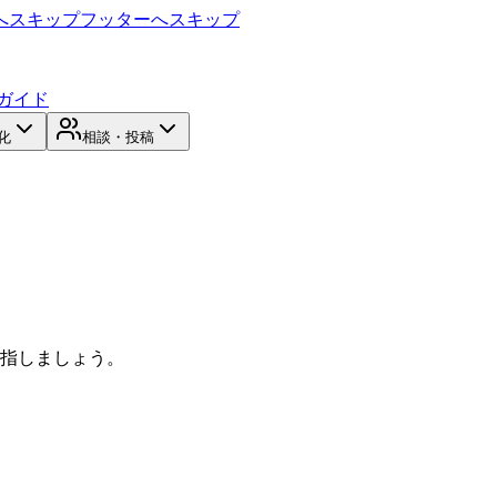
へスキップ
フッターへスキップ
ガイド
化
相談・投稿
目指しましょう。