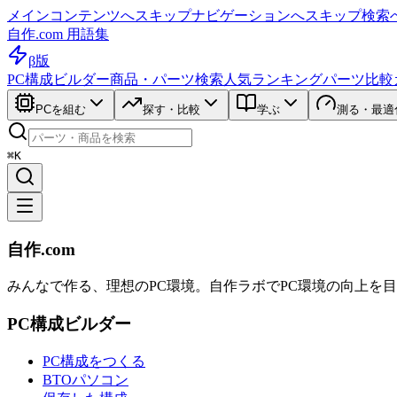
メインコンテンツへスキップ
ナビゲーションへスキップ
検索
自作.com 用語集
β版
PC構成ビルダー
商品・パーツ検索
人気ランキング
パーツ比較
PCを組む
探す・比較
学ぶ
測る・最適
⌘K
自作.com
みんなで作る、理想のPC環境
。
自作ラボ
でPC環境の向上を
PC構成ビルダー
PC構成をつくる
BTOパソコン