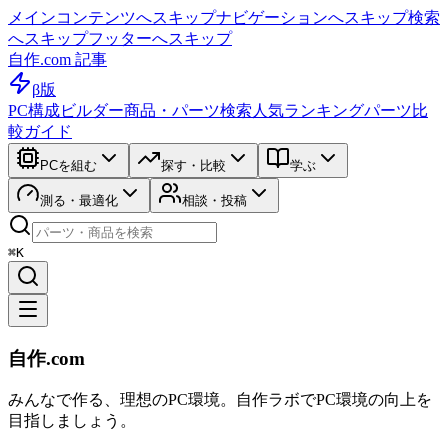
メインコンテンツへスキップ
ナビゲーションへスキップ
検索
へスキップ
フッターへスキップ
自作.com 記事
β版
PC構成ビルダー
商品・パーツ検索
人気ランキング
パーツ比
較ガイド
PCを組む
探す・比較
学ぶ
測る・最適化
相談・投稿
⌘K
自作.com
みんなで作る、理想のPC環境
。
自作ラボ
でPC環境の向上を
目指しましょう。