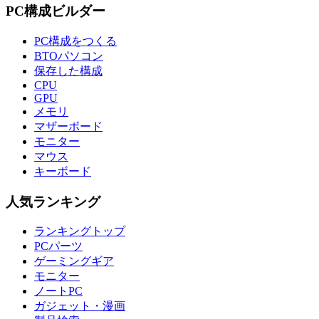
PC構成ビルダー
PC構成をつくる
BTOパソコン
保存した構成
CPU
GPU
メモリ
マザーボード
モニター
マウス
キーボード
人気ランキング
ランキングトップ
PCパーツ
ゲーミングギア
モニター
ノートPC
ガジェット・漫画