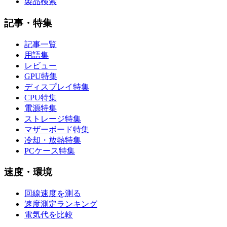
製品検索
記事・特集
記事一覧
用語集
レビュー
GPU特集
ディスプレイ特集
CPU特集
電源特集
ストレージ特集
マザーボード特集
冷却・放熱特集
PCケース特集
速度・環境
回線速度を測る
速度測定ランキング
電気代を比較