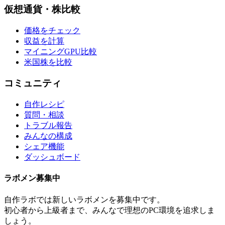
仮想通貨・株比較
価格をチェック
収益を計算
マイニングGPU比較
米国株を比較
コミュニティ
自作レシピ
質問・相談
トラブル報告
みんなの構成
シェア機能
ダッシュボード
ラボメン
募集中
自作ラボ
では新しい
ラボメン
を募集中です。
初心者から上級者まで、みんなで理想のPC環境を追求しま
しょう。