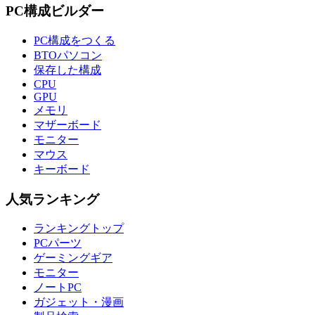
PC構成ビルダー
PC構成をつくる
BTOパソコン
保存した構成
CPU
GPU
メモリ
マザーボード
モニター
マウス
キーボード
人気ランキング
ランキングトップ
PCパーツ
ゲーミングギア
モニター
ノートPC
ガジェット・漫画