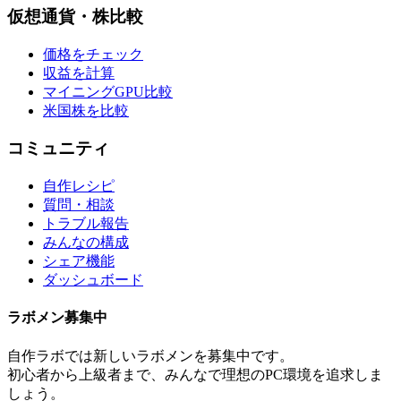
仮想通貨・株比較
価格をチェック
収益を計算
マイニングGPU比較
米国株を比較
コミュニティ
自作レシピ
質問・相談
トラブル報告
みんなの構成
シェア機能
ダッシュボード
ラボメン
募集中
自作ラボ
では新しい
ラボメン
を募集中です。
初心者から上級者まで、みんなで理想のPC環境を追求しま
しょう。