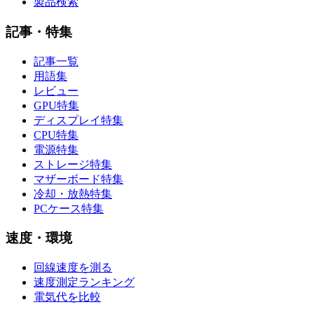
製品検索
記事・特集
記事一覧
用語集
レビュー
GPU特集
ディスプレイ特集
CPU特集
電源特集
ストレージ特集
マザーボード特集
冷却・放熱特集
PCケース特集
速度・環境
回線速度を測る
速度測定ランキング
電気代を比較