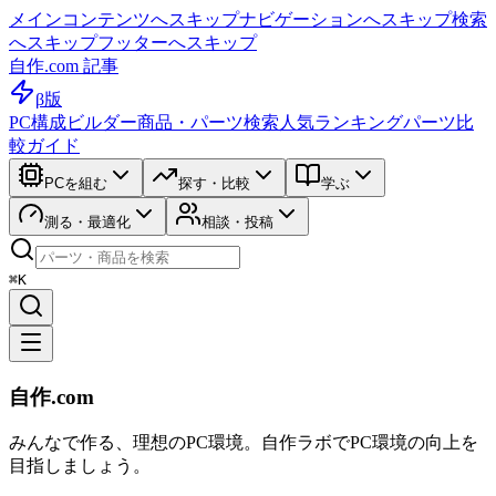
メインコンテンツへスキップ
ナビゲーションへスキップ
検索
へスキップ
フッターへスキップ
自作.com 記事
β版
PC構成ビルダー
商品・パーツ検索
人気ランキング
パーツ比
較ガイド
PCを組む
探す・比較
学ぶ
測る・最適化
相談・投稿
⌘K
自作.com
みんなで作る、理想のPC環境
。
自作ラボ
でPC環境の向上を
目指しましょう。