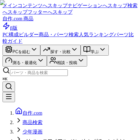
メインコンテンツへスキップ
ナビゲーションへスキップ
検索
へスキップ
フッターへスキップ
自作.com 商品
β版
PC構成ビルダー
商品・パーツ検索
人気ランキング
パーツ比
較ガイド
PCを組む
探す・比較
学ぶ
測る・最適化
相談・投稿
⌘K
自作.com
商品検索
少年漫画