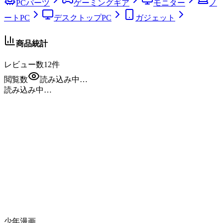
PCパーツ
ゲーミングギア
モニター
ノ
ートPC
デスクトップPC
ガジェット
商品統計
レビュー数
12
件
閲覧数
読み込み中…
読み込み中…
少年漫画