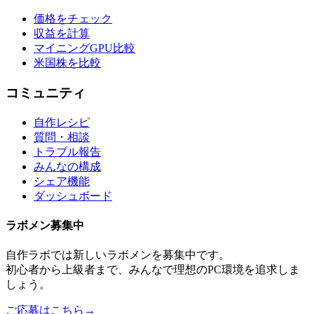
価格をチェック
収益を計算
マイニングGPU比較
米国株を比較
コミュニティ
自作レシピ
質問・相談
トラブル報告
みんなの構成
シェア機能
ダッシュボード
ラボメン
募集中
自作ラボ
では新しい
ラボメン
を募集中です。
初心者から上級者まで、みんなで理想のPC環境を追求しま
しょう。
ご応募はこちら
→