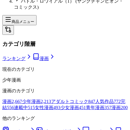
バトル・ロワイアル（1） (ヤングチャンピオン・
コミックス)
商品メニュー
カテゴリ階層
ランキング
漫画
現在のカテゴリ
少年漫画
漫画
のカテゴリ
漫画
2,667
少年漫画
2,213
アダルトコミック
847
人気作品
772
完
結
556
連載中
515
女性漫画
493
少女漫画
451
青年漫画
357
漫画
200
他のランキング