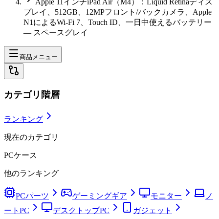
Apple 11インチiPad Air（M4）：Liquid Retinaディス
プレイ、512GB、12MPフロント/バックカメラ、Apple
N1によるWi-Fi 7、Touch ID、一日中使えるバッテリー
— スペースグレイ
商品メニュー
カテゴリ階層
ランキング
現在のカテゴリ
PCケース
他のランキング
PCパーツ
ゲーミングギア
モニター
ノ
ートPC
デスクトップPC
ガジェット