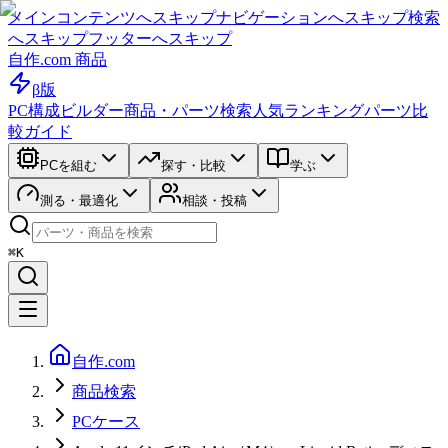
メインコンテンツへスキップ
ナビゲーションへスキップ
検索
へスキップ
フッターへスキップ
自作.com 商品
β版
PC構成ビルダー
商品・パーツ検索
人気ランキング
パーツ比
較ガイド
PCを組む
探す・比較
学ぶ
測る・最適化
相談・投稿
⌘K
自作.com
商品検索
PCケース