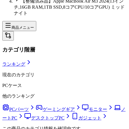
【整備済み品】Apple MacBook Air M3 2024(13イン
チ,16GB RAM,1TB SSD,8コアCPU/10コアGPU) ミッド
ナイト
商品メニュー
カテゴリ階層
ランキング
現在のカテゴリ
PCケース
他のランキング
PCパーツ
ゲーミングギア
モニター
ノ
ートPC
デスクトップPC
ガジェット
この商品のカテゴリ情報を確認中です。