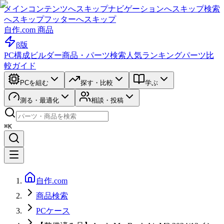
メインコンテンツへスキップ
ナビゲーションへスキップ
検索
へスキップ
フッターへスキップ
自作.com 商品
β版
PC構成ビルダー
商品・パーツ検索
人気ランキング
パーツ比
較ガイド
PCを組む
探す・比較
学ぶ
測る・最適化
相談・投稿
⌘K
自作.com
商品検索
PCケース