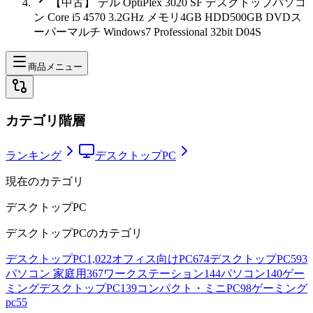
【中古】 デル OptiPlex 3020 SF デスクトップパソコ
ン Core i5 4570 3.2GHz メモリ4GB HDD500GB DVDス
ーパーマルチ Windows7 Professional 32bit D04S
商品メニュー
カテゴリ階層
ランキング
デスクトップPC
現在のカテゴリ
デスクトップPC
デスクトップPC
のカテゴリ
デスクトップPC
1,022
オフィス向けPC
674
デスクトップPC
593
パソコン 家庭用
367
ワークステーション
144
パソコン
140
ゲー
ミングデスクトップPC
139
コンパクト・ミニPC
98
ゲーミング
pc
55