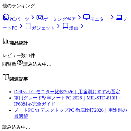
他のランキング
PCパーツ
ゲーミングギア
モニター
ノ
ートPC
ガジェット
漫画
商品統計
レビュー数
11
件
閲覧数
読み込み中…
関連記事
Dell vs LG モニター比較2026｜用途別おすすめ選定
軍用グレード堅牢ノートPC 2026｜MIL-STD-810H・
IP68対応完全ガイド
ノートPC vs デスクトップPC 徹底比較2026｜用途別の
最適解
読み込み中…