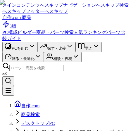
メインコンテンツへスキップ
ナビゲーションへスキップ
検索
へスキップ
フッターへスキップ
自作.com 商品
β版
PC構成ビルダー
商品・パーツ検索
人気ランキング
パーツ比
較ガイド
PCを組む
探す・比較
学ぶ
測る・最適化
相談・投稿
⌘K
自作.com
商品検索
デスクトップPC