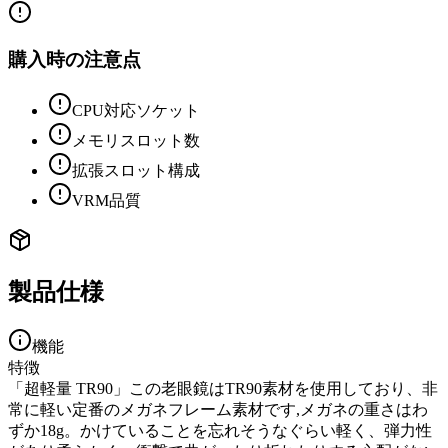
購入時の注意点
CPU対応ソケット
メモリスロット数
拡張スロット構成
VRM品質
製品仕様
機能
特徴
「超軽量 TR90」この老眼鏡はTR90素材を使用しており、非
常に軽い定番のメガネフレーム素材です,メガネの重さはわ
ずか18g。かけていることを忘れそうなぐらい軽く、弾力性