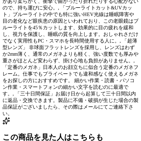
があり柔らかく、衝撃で曲がったり折れたりする心配がない
ので、持ち運びに安心。, 「ブルーライトカット&UVカッ
ト」ブルーライトの中でも特に強いHEV光線は睡眠障害や
目の老化など眼疾患の原因といわれており、この老眼鏡はブ
ルーライトを45％カットします、効果的に目の疲れを緩和
し、視力を保護し、睡眠の質を向上します。おしゃれさだけ
でなく実用性もPC・スマホを長時間使用する人に。, 「超薄
型レンズ」 非球面フラットレンズを採用し、レンズはわず
か2mm薄く、通常のメガネよりも軽く、強い度数でも厚みや
重さがほとんど変わらず、掛け心地も負担がありません。,
「定番のメガネ」日本人のお顔立ちに似合う定番のメガネフ
レーム。仕事でもプライベートでも違和感なく使えるメガネ
をお探しの方におすすめです。 細かい作業・読書・パソコ
ン作業・スマートフォンの細かい文字を読むのに最適で
す。, 「三十日間保証」お届け日から起算して三十日間以内
に返品・交換できます。製品に不備・破損が生じた場合の製
品保証がございましたら、その際はメールにてご連絡下さ
い。
この商品を見た人はこちらも