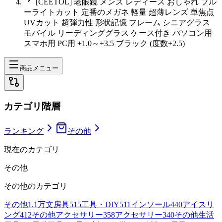
[CEETOL] 老眼鏡 メンズ レディース おしゃれ ブル
ーライトカット 定番のメガネ 軽量 超薄レンズ 単焦点
UVカット 超弾力性 形状記憶 フレーム シニアグラス
モバイル リーディンググラス ケース付き パソコン用
スマホ用 PC用 +1.0～+3.5 ブラック (度数+2.5)
商品メニュー
カテゴリ階層
ランキング
その他
現在のカテゴリ
その他
その他
のカテゴリ
その他
1.1万
文房具
515
工具・DIY
511
インソール
440
アイスリ
ング
412
その他アクセサリー
358
アクセサリー
340
その他生活