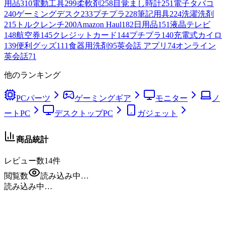
用品
310
電動工具
299
柔軟剤
258
目覚まし時計
251
電子タバコ
240
ゲーミングデスク
233
プチプラ
228
筆記用具
224
洗濯洗剤
215
トルクレンチ
200
Amazon Haul
182
日用品
151
液晶テレビ
148
航空券
145
クレジットカード
144
プチプラ
140
充電式カイロ
139
便利グッズ
111
食器用洗剤
95
英会話 アプリ
74
オンライン
英会話
71
他のランキング
PCパーツ
ゲーミングギア
モニター
ノ
ートPC
デスクトップPC
ガジェット
商品統計
レビュー数
14
件
閲覧数
読み込み中…
読み込み中…