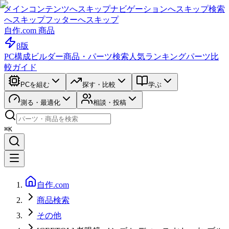
メインコンテンツへスキップ
ナビゲーションへスキップ
検索
へスキップ
フッターへスキップ
自作.com 商品
β版
PC構成ビルダー
商品・パーツ検索
人気ランキング
パーツ比
較ガイド
PCを組む
探す・比較
学ぶ
測る・最適化
相談・投稿
⌘K
自作.com
商品検索
その他