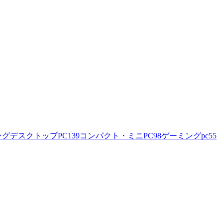
ングデスクトップPC
139
コンパクト・ミニPC
98
ゲーミングpc
55