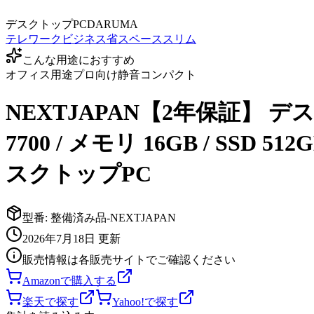
デスクトップPC
DARUMA
テレワーク
ビジネス
省スペース
スリム
こんな用途におすすめ
オフィス用途
プロ向け
静音
コンパクト
NEXTJAPAN【2年保証】 デスクトップ
7700 / メモリ 16GB / S
スクトップPC
型番:
整備済み品-NEXTJAPAN
2026年7月18日
更新
販売情報は各販売サイトでご確認ください
Amazonで購入する
楽天で探す
Yahoo!で探す