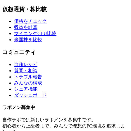
仮想通貨・株比較
価格をチェック
収益を計算
マイニングGPU比較
米国株を比較
コミュニティ
自作レシピ
質問・相談
トラブル報告
みんなの構成
シェア機能
ダッシュボード
ラボメン
募集中
自作ラボ
では新しい
ラボメン
を募集中です。
初心者から上級者まで、みんなで理想のPC環境を追求しま