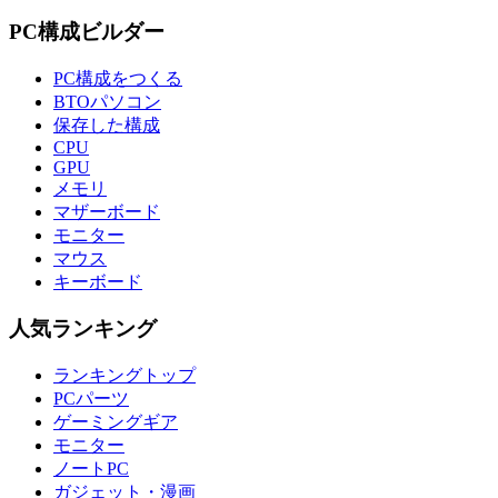
PC構成ビルダー
PC構成をつくる
BTOパソコン
保存した構成
CPU
GPU
メモリ
マザーボード
モニター
マウス
キーボード
人気ランキング
ランキングトップ
PCパーツ
ゲーミングギア
モニター
ノートPC
ガジェット・漫画