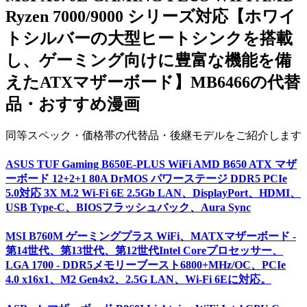
Ryzen 7000/9000 シリーズ対応【ホワイ
トシルバーの大型ヒートシンクを搭載
し、ゲーミング向けに豊富な機能を備
えたATXマザーボード】MB6466
の代替
品・おすすめ
漫画
同等スペック・価格帯の代替品・後継モデルをご紹介します
ASUS TUF Gaming B650E-PLUS WiFi AMD B650 ATX マザ
ーボード 12+2+1 80A DrMOS パワーステージ DDR5 PCIe
5.0対応 3X M.2 Wi-Fi 6E 2.5Gb LAN、DisplayPort、HDMI、
USB Type-C、BIOSフラッシュバック、Aura Sync
MSI B760M ゲーミングプラス WiFi、MATXマザーボード -
第14世代、第13世代、第12世代Intel Coreプロセッサー、
LGA 1700 - DDR5メモリーブースト6800+MHz/OC、PCIe
4.0 x16x1、M2 Gen4x2、2.5G LAN、Wi-Fi 6Eに対応。