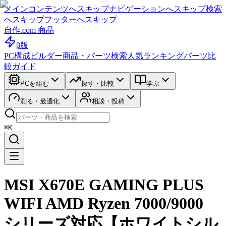
メインコンテンツへスキップ
ナビゲーションへスキップ
検索
へスキップ
フッターへスキップ
自作.com 商品
β版
PC構成ビルダー
商品・パーツ検索
人気ランキング
パーツ比
較ガイド
PCを組む
探す・比較
学ぶ
測る・最適化
相談・投稿
⌘K
MSI X670E GAMING PLUS
WIFI AMD Ryzen 7000/9000
シリーズ対応【ホワイトシル