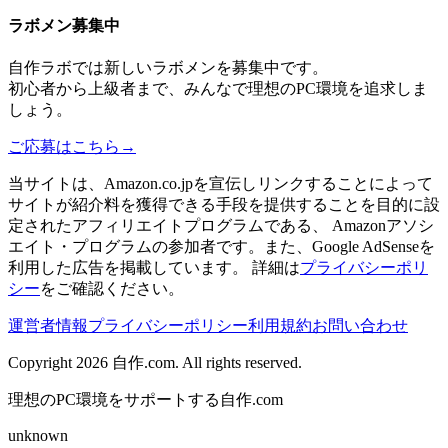
ラボメン
募集中
自作ラボ
では新しい
ラボメン
を募集中です。
初心者から上級者まで、みんなで理想のPC環境を追求しま
しょう。
ご応募はこちら
→
当サイトは、Amazon.co.jpを宣伝しリンクすることによって
サイトが紹介料を獲得できる手段を提供することを目的に設
定されたアフィリエイトプログラムである、 Amazonアソシ
エイト・プログラムの参加者です。また、Google AdSenseを
利用した広告を掲載しています。 詳細は
プライバシーポリ
シー
をご確認ください。
運営者情報
プライバシーポリシー
利用規約
お問い合わせ
Copyright 2026
自作.com
. All rights reserved.
理想のPC環境をサポートする自作.com
unknown