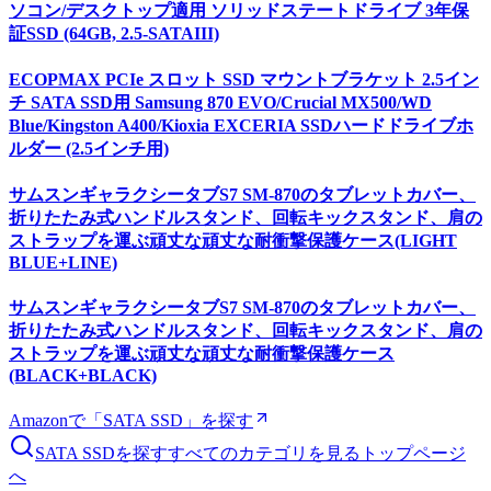
ソコン/デスクトップ適用 ソリッドステートドライブ 3年保
証SSD (64GB, 2.5-SATAIII)
ECOPMAX PCIe スロット SSD マウントブラケット 2.5イン
チ SATA SSD用 Samsung 870 EVO/Crucial MX500/WD
Blue/Kingston A400/Kioxia EXCERIA SSDハードドライブホ
ルダー (2.5インチ用)
サムスンギャラクシータブS7 SM-870のタブレットカバー、
折りたたみ式ハンドルスタンド、回転キックスタンド、肩の
ストラップを運ぶ頑丈な頑丈な耐衝撃保護ケース(LIGHT
BLUE+LINE)
サムスンギャラクシータブS7 SM-870のタブレットカバー、
折りたたみ式ハンドルスタンド、回転キックスタンド、肩の
ストラップを運ぶ頑丈な頑丈な耐衝撃保護ケース
(BLACK+BLACK)
Amazonで「
SATA SSD
」を探す
SATA SSD
を探す
すべてのカテゴリを見る
トップページ
へ