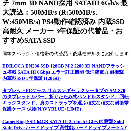
チ 7mm 3D NAND採用 SATAIII 6Gb/s 最
大読込：500MB/s (R:500MB/s、
W:450MB/s) PS4動作確認済み 内蔵SSD
高耐久 メーカー 3年保証
の代替品・お
すすめ
SATA SSD
同等スペック・価格帯の代替品・後継モデルをご紹介します
EDILOCA EN206 SSD 128GB M.2 2280 3D NANDフラッシ
ュ搭載 SATA III 6Gbps エラー訂正機能 低消費電力 耐衝撃
内蔵型SSD 3年保証 (128GB)
タブレットPCケース サムスンギャラクシータブS7 SM-870
のタブレットカバー、折りたたみ式ハンドルスタンド、回転
キックスタンド、肩のストラップを運ぶ頑丈な頑丈な耐衝撃
保護ケース 保護(NAVYBLUE+LIME)
GamerKing SSD 64GB SATA III 2.5 Inch 6Gb/s 内蔵型 Solid
State Drive ハードドライブ 高性能ハードドライブノート/パ