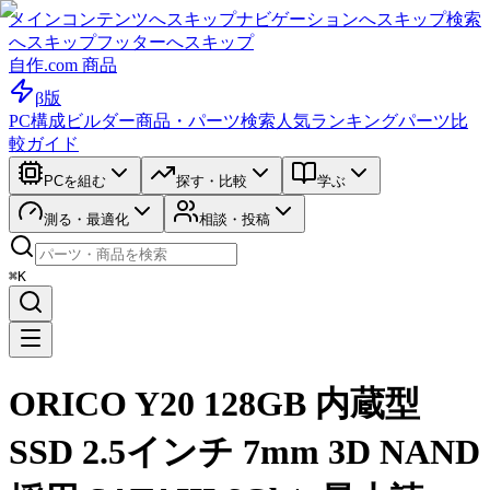
メインコンテンツへスキップ
ナビゲーションへスキップ
検索
へスキップ
フッターへスキップ
自作.com 商品
β版
PC構成ビルダー
商品・パーツ検索
人気ランキング
パーツ比
較ガイド
PCを組む
探す・比較
学ぶ
測る・最適化
相談・投稿
⌘K
ORICO Y20 128GB 内蔵型
SSD 2.5インチ 7mm 3D NAND