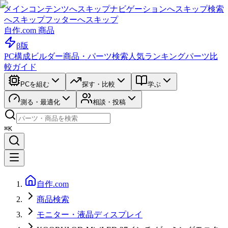
メインコンテンツへスキップ
ナビゲーションへスキップ
検索
へスキップ
フッターへスキップ
自作.com 商品
β版
PC構成ビルダー
商品・パーツ検索
人気ランキング
パーツ比
較ガイド
PCを組む
探す・比較
学ぶ
測る・最適化
相談・投稿
⌘K
自作.com
商品検索
モニター・液晶ディスプレイ