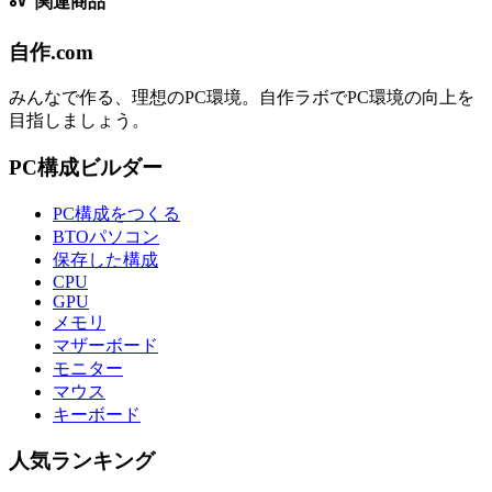
関連商品
自作.com
みんなで作る、理想のPC環境
。
自作ラボ
でPC環境の向上を
目指しましょう。
PC構成ビルダー
PC構成をつくる
BTOパソコン
保存した構成
CPU
GPU
メモリ
マザーボード
モニター
マウス
キーボード
人気ランキング