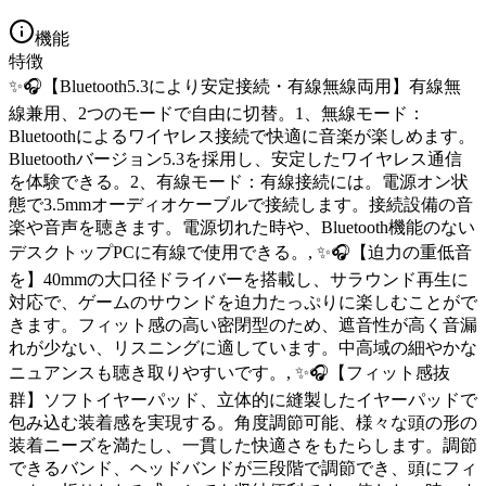
機能
特徴
✨🎧【Bluetooth5.3により安定接続・有線無線両用】有線無
線兼用、2つのモードで自由に切替。1、無線モード：
Bluetoothによるワイヤレス接続で快適に音楽が楽しめます。
Bluetoothバージョン5.3を採用し、安定したワイヤレス通信
を体験できる。2、有線モード：有線接続には。電源オン状
態で3.5mmオーディオケーブルで接続します。接続設備の音
楽や音声を聴きます。電源切れた時や、Bluetooth機能のない
デスクトップPCに有線で使用できる。, ✨🎧【迫力の重低音
を】40mmの大口径ドライバーを搭載し、サラウンド再生に
対応で、ゲームのサウンドを迫力たっぷりに楽しむことがで
きます。フィット感の高い密閉型のため、遮音性が高く音漏
れが少ない、リスニングに適しています。中高域の細やかな
ニュアンスも聴き取りやすいです。, ✨🎧【フィット感抜
群】ソフトイヤーパッド、立体的に縫製したイヤーパッドで
包み込む装着感を実現する。角度調節可能、様々な頭の形の
装着ニーズを満たし、一貫した快適さをもたらします。調節
できるバンド、ヘッドバンドが三段階で調節でき、頭にフィ