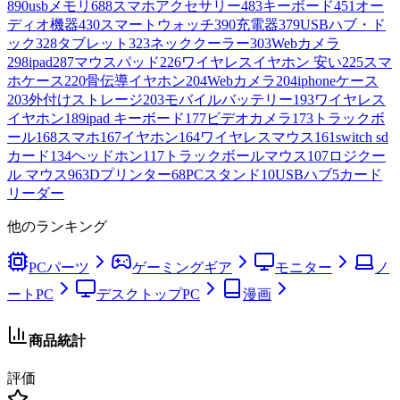
890
usbメモリ
688
スマホアクセサリー
483
キーボード
451
オー
ディオ機器
430
スマートウォッチ
390
充電器
379
USBハブ・ド
ック
328
タブレット
323
ネッククーラー
303
Webカメラ
298
ipad
287
マウスパッド
226
ワイヤレスイヤホン 安い
225
スマ
ホケース
220
骨伝導イヤホン
204
Webカメラ
204
iphoneケース
203
外付けストレージ
203
モバイルバッテリー
193
ワイヤレス
イヤホン
189
ipad キーボード
177
ビデオカメラ
173
トラックボ
ール
168
スマホ
167
イヤホン
164
ワイヤレスマウス
161
switch sd
カード
134
ヘッドホン
117
トラックボールマウス
107
ロジクー
ル マウス
96
3Dプリンター
68
PCスタンド
10
USBハブ
5
カード
リーダー
他のランキング
PCパーツ
ゲーミングギア
モニター
ノ
ートPC
デスクトップPC
漫画
商品統計
評価