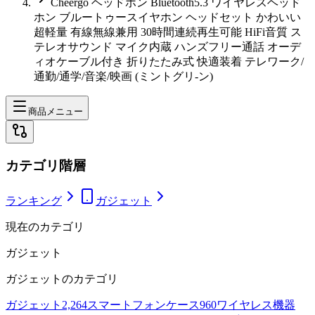
Cheergo ヘッドホン Bluetooth5.3 ワイヤレスヘッド
ホン ブルートゥースイヤホン ヘッドセット かわいい
超軽量 有線無線兼用 30時間連続再生可能 HiFi音質 ス
テレオサウンド マイク内蔵 ハンズフリー通話 オーデ
ィオケーブル付き 折りたたみ式 快適装着 テレワーク/
通勤/通学/音楽/映画 (ミントグリ-ン)
商品メニュー
カテゴリ階層
ランキング
ガジェット
現在のカテゴリ
ガジェット
ガジェット
のカテゴリ
ガジェット
2,264
スマートフォンケース
960
ワイヤレス機器