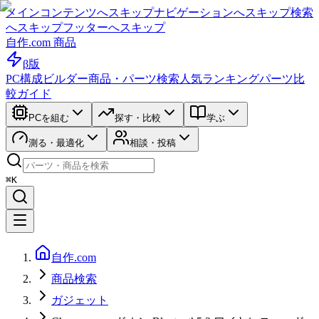
メインコンテンツへスキップ
ナビゲーションへスキップ
検索
へスキップ
フッターへスキップ
自作.com 商品
β版
PC構成ビルダー
商品・パーツ検索
人気ランキング
パーツ比
較ガイド
PCを組む
探す・比較
学ぶ
測る・最適化
相談・投稿
⌘K
自作.com
商品検索
ガジェット