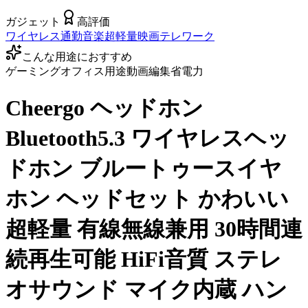
ガジェット
高評価
ワイヤレス
通勤
音楽
超軽量
映画
テレワーク
こんな用途におすすめ
ゲーミング
オフィス用途
動画編集
省電力
Cheergo ヘッドホン
Bluetooth5.3 ワイヤレスヘッ
ドホン ブルートゥースイヤ
ホン ヘッドセット かわいい
超軽量 有線無線兼用 30時間連
続再生可能 HiFi音質 ステレ
オサウンド マイク内蔵 ハン