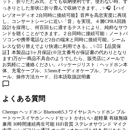
ット。折りたたみ式、とても収納便利です。使わない時、す
っきりとした形状に折り畳んで収納できます。, ✨🎧【ハイ
レゾオーディオ 2台同時に接続可能】音声を高忠実度に再現
し、コンサートシーンに近い「音」を実現。４層CPBA回路
設計を採用し、何百回もに適するテストにより、純粋なサウ
ンドを聴くことができます。２台同時に接続可能：ノートパ
ソコンや携帯電話など2台の端末と同時に接続可能。シーム
レスな切り替えでより快適に利用できる。, ✨💁‍♀【品質保
証】本製品は3ヶ月保証(※注文番号が保証書の代わりとなり
ます)万が一商品不具合のようでしたら、販売店にメールで
お気軽にご連絡ください。パッケージリスト：ヘッドホン本
体、充電ケーブル、3.5mmオーディオケーブル、アレンジシ
ール、操作方法カード、日本語取扱説明書
よくある質問
Cheergo ヘッドホン Bluetooth5.3 ワイヤレスヘッドホン ブル
ートゥースイヤホン ヘッドセット かわいい 超軽量 有線無線
兼用 30時間連続再生可能 HiFi音質 ステレオサウンド マイク