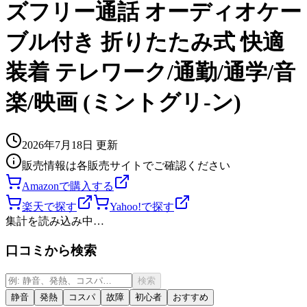
ズフリー通話 オーディオケー
ブル付き 折りたたみ式 快適
装着 テレワーク/通勤/通学/音
楽/映画 (ミントグリ-ン)
2026年7月18日
更新
販売情報は各販売サイトでご確認ください
Amazonで購入する
楽天で探す
Yahoo!で探す
集計を読み込み中…
口コミから検索
検索
静音
発熱
コスパ
故障
初心者
おすすめ