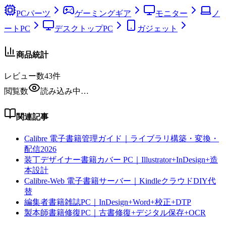
PCパーツ
ゲーミングギア
モニター
ノ
ートPC
デスクトップPC
ガジェット
商品統計
レビュー数
43
件
閲覧数
読み込み中…
関連記事
Calibre 電子書籍管理ガイド｜ライブラリ構築・変換・
配信2026
装丁デザイナー書籍カバー PC｜Illustrator+InDesign+造
本設計
Calibre-Web 電子書籍サーバー｜KindleクラウドDIY代
替
編集者書籍雑誌PC｜InDesign+Word+校正+DTP
製本師書籍修復PC｜古書修復+デジタル保存+OCR