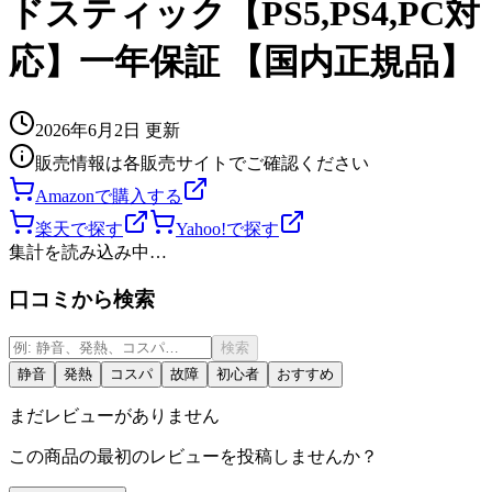
ドスティック【PS5,PS4,PC対
応】一年保証 【国内正規品】
2026年6月2日
更新
販売情報は各販売サイトでご確認ください
Amazonで購入する
楽天で探す
Yahoo!で探す
集計を読み込み中…
口コミから検索
検索
静音
発熱
コスパ
故障
初心者
おすすめ
まだレビューがありません
この商品の最初のレビューを投稿しませんか？