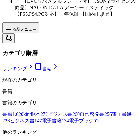
【EVO記念メタルプレート付】【SONYライセンス
商品】NACON DAIJA アーケードスティック
【PS5,PS4,PC対応】一年保証 【国内正規品】
商品メニュー
カテゴリ階層
ランキング
書籍
現在のカテゴリ
書籍
書籍
のカテゴリ
書籍
1,020
kindle本
272
ビジネス書
260
自己啓発書
256
電子書籍
223
ビジネス書
147
電子書籍
134
電子ブック
55
他のランキング