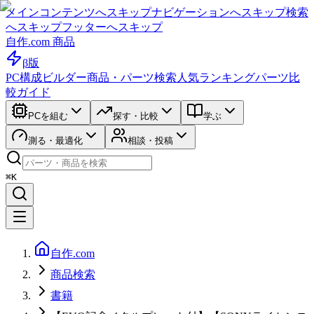
メインコンテンツへスキップ
ナビゲーションへスキップ
検索
へスキップ
フッターへスキップ
自作.com 商品
β版
PC構成ビルダー
商品・パーツ検索
人気ランキング
パーツ比
較ガイド
PCを組む
探す・比較
学ぶ
測る・最適化
相談・投稿
⌘K
自作.com
商品検索
書籍