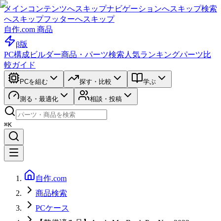
メインコンテンツへスキップ
ナビゲーションへスキップ
検索
へスキップ
フッターへスキップ
自作.com 商品
β版
PC構成ビルダー
商品・パーツ検索
人気ランキング
パーツ比
較ガイド
PCを組む
探す・比較
学ぶ
測る・最適化
相談・投稿
⌘K
自作.com
商品検索
PCケース