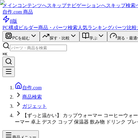
メインコンテンツへスキップ
ナビゲーションへスキップ
検索
自作.com 商品
β版
PC構成ビルダー
商品・パーツ検索
人気ランキング
パーツ比較
PCを組む
探す・比較
学ぶ
測る・最適
⌘K
自作.com
商品検索
ガジェット
【ずっと温かい】 カップウォーマー コーヒーウォーマ
ーマー 卓上 デスク コップ 保温器 飲み物 ドリンク プレ
商品メニュー