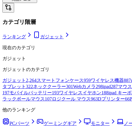
カテゴリ階層
ランキング
ガジェット
現在のカテゴリ
ガジェット
ガジェット
のカテゴリ
ガジェット
2,264
スマートフォンケース
959
ワイヤレス機器
887
タブレット
322
ネッククーラー
301
Webカメラ
298
ipad
287
マウス
197
モバイルバッテリー
193
ワイヤレスイヤホン
188
ipad キー
ラックボールマウス
107
ロジクール マウス
96
3Dプリンター
66
他のランキング
PCパーツ
ゲーミングギア
モニター
ノー