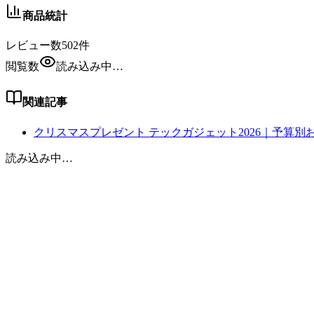
商品統計
レビュー数
502
件
閲覧数
読み込み中…
関連記事
クリスマスプレゼント テックガジェット2026｜予算別
読み込み中…