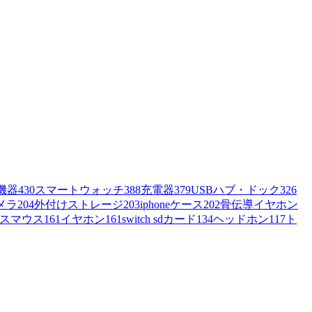
機器
430
スマートウォッチ
388
充電器
379
USBハブ・ドック
326
メラ
204
外付けストレージ
203
iphoneケース
202
骨伝導イヤホン
スマウス
161
イヤホン
161
switch sdカード
134
ヘッドホン
117
ト