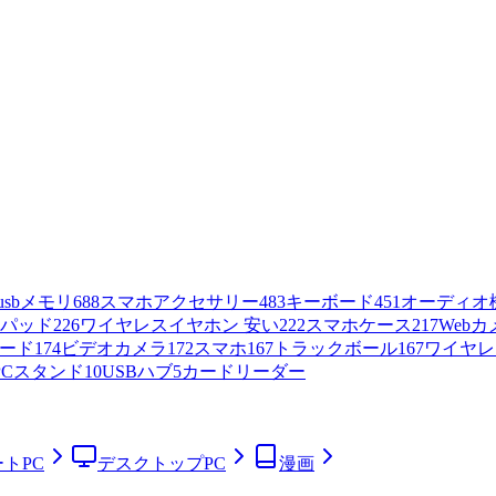
usbメモリ
688
スマホアクセサリー
483
キーボード
451
オーディオ
パッド
226
ワイヤレスイヤホン 安い
222
スマホケース
217
Webカ
ボード
174
ビデオカメラ
172
スマホ
167
トラックボール
167
ワイヤレ
PCスタンド
10
USBハブ
5
カードリーダー
トPC
デスクトップPC
漫画