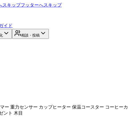
へスキップ
フッターへスキップ
ガイド
化
相談・投稿
ー 重力センサー カップヒーター 保温コースター コーヒーカッ
ゼント 木目