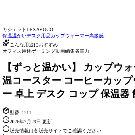
ガジェット
LEXAVOCO
保温
温かい
デスク用品
カップウォーマー
高級感
こんな用途におすすめ
オフィス用途
ゲーミング
動画編集
省電力
【ずっと温かい】 カップウォ
温コースター コーヒーカップウ
ー 卓上 デスク コップ 保温器
型番:
1211
2026年7月29日
更新
販売情報は各販売サイトでご確認ください