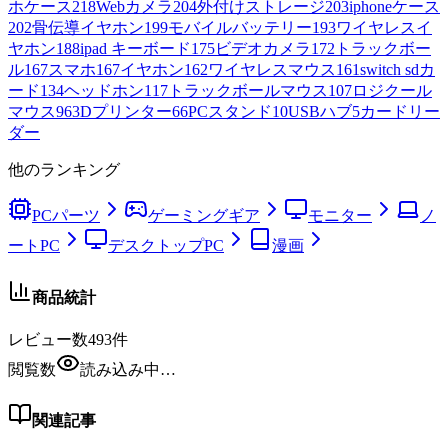
ホケース
218
Webカメラ
204
外付けストレージ
203
iphoneケース
202
骨伝導イヤホン
199
モバイルバッテリー
193
ワイヤレスイ
ヤホン
188
ipad キーボード
175
ビデオカメラ
172
トラックボー
ル
167
スマホ
167
イヤホン
162
ワイヤレスマウス
161
switch sdカ
ード
134
ヘッドホン
117
トラックボールマウス
107
ロジクール
マウス
96
3Dプリンター
66
PCスタンド
10
USBハブ
5
カードリー
ダー
他のランキング
PCパーツ
ゲーミングギア
モニター
ノ
ートPC
デスクトップPC
漫画
商品統計
レビュー数
493
件
閲覧数
読み込み中…
関連記事