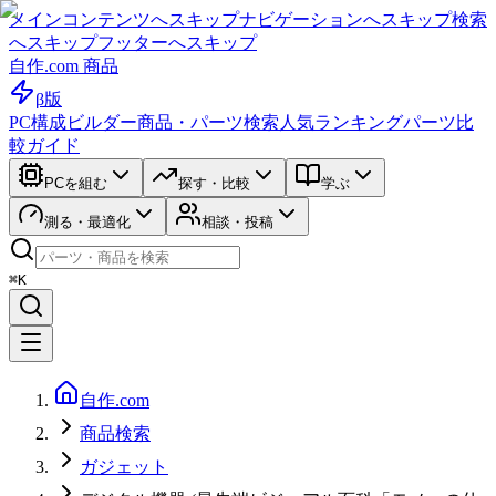
メインコンテンツへスキップ
ナビゲーションへスキップ
検索
へスキップ
フッターへスキップ
自作.com 商品
β版
PC構成ビルダー
商品・パーツ検索
人気ランキング
パーツ比
較ガイド
PCを組む
探す・比較
学ぶ
測る・最適化
相談・投稿
⌘K
自作.com
商品検索
ガジェット