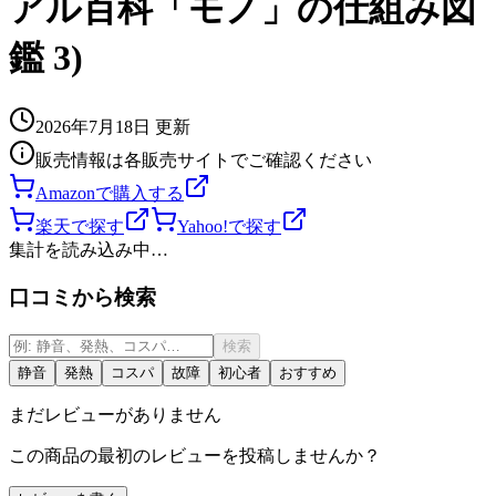
アル百科「モノ」の仕組み図
鑑 3)
2026年7月18日
更新
販売情報は各販売サイトでご確認ください
Amazonで購入する
楽天で探す
Yahoo!で探す
集計を読み込み中…
口コミから検索
検索
静音
発熱
コスパ
故障
初心者
おすすめ
まだレビューがありません
この商品の最初のレビューを投稿しませんか？