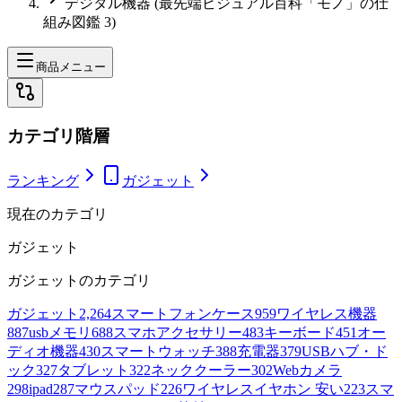
デジタル機器 (最先端ビジュアル百科「モノ」の仕
組み図鑑 3)
商品メニュー
カテゴリ階層
ランキング
ガジェット
現在のカテゴリ
ガジェット
ガジェット
のカテゴリ
ガジェット
2,264
スマートフォンケース
959
ワイヤレス機器
887
usbメモリ
688
スマホアクセサリー
483
キーボード
451
オー
ディオ機器
430
スマートウォッチ
388
充電器
379
USBハブ・ド
ック
327
タブレット
322
ネッククーラー
302
Webカメラ
298
ipad
287
マウスパッド
226
ワイヤレスイヤホン 安い
223
スマ