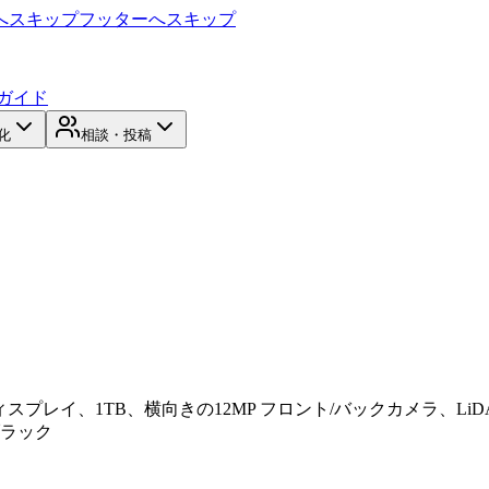
へスキップ
フッターへスキップ
ガイド
化
相談・投稿
a XDR ディスプレイ、1TB、横向きの12MP フロント/バックカメラ、LiDA
ブラック