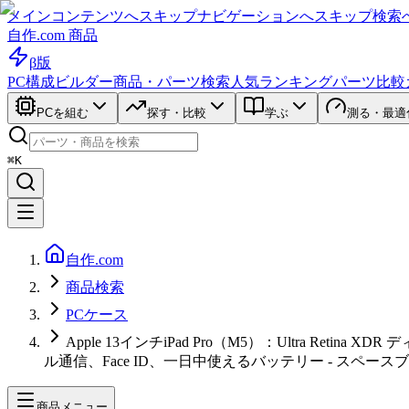
メインコンテンツへスキップ
ナビゲーションへスキップ
検索
自作.com 商品
β版
PC構成ビルダー
商品・パーツ検索
人気ランキング
パーツ比較
PCを組む
探す・比較
学ぶ
測る・最適
⌘K
自作.com
商品検索
PCケース
Apple 13インチiPad Pro（M5）：Ultra Retin
ル通信、Face ID、一日中使えるバッテリー - スペース
商品メニュー