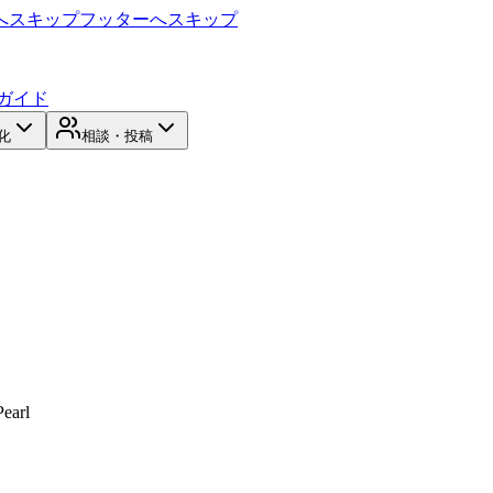
へスキップ
フッターへスキップ
ガイド
化
相談・投稿
Pearl