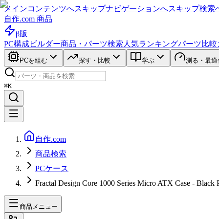
メインコンテンツへスキップ
ナビゲーションへスキップ
検索
自作.com 商品
β版
PC構成ビルダー
商品・パーツ検索
人気ランキング
パーツ比較
PCを組む
探す・比較
学ぶ
測る・最適
⌘K
自作.com
商品検索
PCケース
Fractal Design Core 1000 Series Micro ATX Case - Black 
商品メニュー