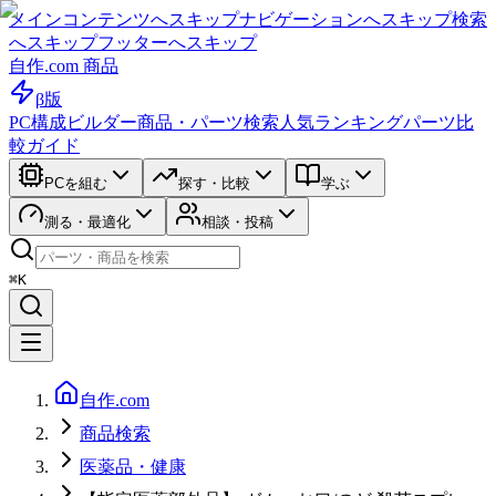
メインコンテンツへスキップ
ナビゲーションへスキップ
検索
へスキップ
フッターへスキップ
自作.com 商品
β版
PC構成ビルダー
商品・パーツ検索
人気ランキング
パーツ比
較ガイド
PCを組む
探す・比較
学ぶ
測る・最適化
相談・投稿
⌘K
自作.com
商品検索
医薬品・健康