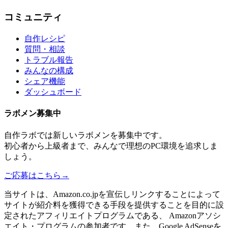
コミュニティ
自作レシピ
質問・相談
トラブル報告
みんなの構成
シェア機能
ダッシュボード
ラボメン
募集中
自作ラボ
では新しい
ラボメン
を募集中です。
初心者から上級者まで、みんなで理想のPC環境を追求しま
しょう。
ご応募はこちら
→
当サイトは、Amazon.co.jpを宣伝しリンクすることによって
サイトが紹介料を獲得できる手段を提供することを目的に設
定されたアフィリエイトプログラムである、 Amazonアソシ
エイト・プログラムの参加者です。また、Google AdSenseを