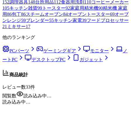
152
調理器具
148
台所用品
112
食器用洗剤
110
コーヒーメーカー
105
キッチン雑貨
99
トースター
92
家庭用精米機
90
精米機 家庭
用
86
包丁
86
スチームオーブン
84
オーブントースター
69
オーブ
ンレンジ
59
ブレンダー
55
キッチン家電
39
フードプロセッサー
21
ミキサー
17
他のランキング
PCパーツ
ゲーミングギア
モニター
ノ
ートPC
デスクトップPC
ガジェット
商品統計
レビュー数
33
件
閲覧数
読み込み中…
読み込み中…