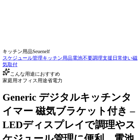
キッチン用品
Seuenelf
スケジュール管理
キッチン用品
電池不要
調理支援
日常使い
磁
気取付
こんな用途におすすめ
家庭用
オフィス用途
省電力
Generic デジタルキッチンタ
イマー 磁気ブラケット付き –
LEDディスプレイで調理やス
ケジュール管理に便利、電池