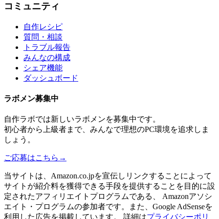
コミュニティ
自作レシピ
質問・相談
トラブル報告
みんなの構成
シェア機能
ダッシュボード
ラボメン
募集中
自作ラボ
では新しい
ラボメン
を募集中です。
初心者から上級者まで、みんなで理想のPC環境を追求しま
しょう。
ご応募はこちら
→
当サイトは、Amazon.co.jpを宣伝しリンクすることによって
サイトが紹介料を獲得できる手段を提供することを目的に設
定されたアフィリエイトプログラムである、 Amazonアソシ
エイト・プログラムの参加者です。また、Google AdSenseを
利用した広告を掲載しています。 詳細は
プライバシーポリ