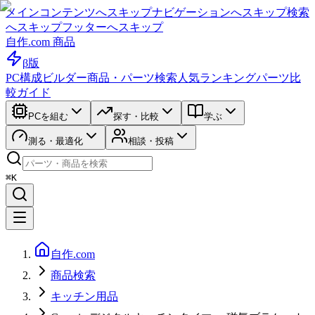
メインコンテンツへスキップ
ナビゲーションへスキップ
検索
へスキップ
フッターへスキップ
自作.com 商品
β版
PC構成ビルダー
商品・パーツ検索
人気ランキング
パーツ比
較ガイド
PCを組む
探す・比較
学ぶ
測る・最適化
相談・投稿
⌘K
自作.com
商品検索
キッチン用品