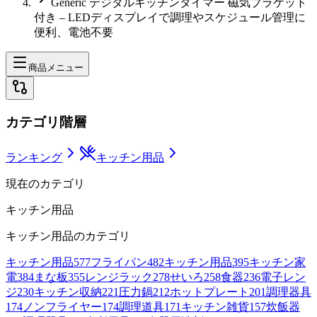
Generic デジタルキッチンタイマー 磁気ブラケット
付き – LEDディスプレイで調理やスケジュール管理に
便利、電池不要
商品メニュー
カテゴリ階層
ランキング
キッチン用品
現在のカテゴリ
キッチン用品
キッチン用品
のカテゴリ
キッチン用品
577
フライパン
482
キッチン用品
395
キッチン家
電
384
まな板
355
レンジラック
278
せいろ
258
食器
236
電子レン
ジ
230
キッチン収納
221
圧力鍋
212
ホットプレート
201
調理器具
174
ノンフライヤー
174
調理道具
171
キッチン雑貨
157
炊飯器