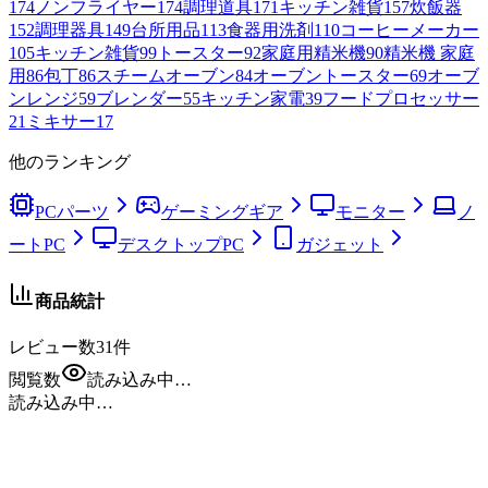
174
ノンフライヤー
174
調理道具
171
キッチン雑貨
157
炊飯器
152
調理器具
149
台所用品
113
食器用洗剤
110
コーヒーメーカー
105
キッチン雑貨
99
トースター
92
家庭用精米機
90
精米機 家庭
用
86
包丁
86
スチームオーブン
84
オーブントースター
69
オーブ
ンレンジ
59
ブレンダー
55
キッチン家電
39
フードプロセッサー
21
ミキサー
17
他のランキング
PCパーツ
ゲーミングギア
モニター
ノ
ートPC
デスクトップPC
ガジェット
商品統計
レビュー数
31
件
閲覧数
読み込み中…
読み込み中…