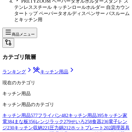
PRETYZOOM ペーパータオルホルダースタンド ス
テンレススチール キッチンロールホルダー 自立カウン
タートップ ペーパータオルディスペンサー バスルーム
とキッチン用
商品メニュー
カテゴリ階層
ランキング
キッチン用品
現在のカテゴリ
キッチン用品
キッチン用品
のカテゴリ
キッチン用品
577
フライパン
482
キッチン用品
395
キッチン家
電
384
まな板
356
レンジラック
279
せいろ
258
食器
236
電子レン
ジ
230
キッチン収納
221
圧力鍋
212
ホットプレート
202
調理器具