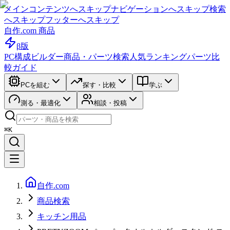
メインコンテンツへスキップ
ナビゲーションへスキップ
検索
へスキップ
フッターへスキップ
自作.com 商品
β版
PC構成ビルダー
商品・パーツ検索
人気ランキング
パーツ比
較ガイド
PCを組む
探す・比較
学ぶ
測る・最適化
相談・投稿
⌘K
自作.com
商品検索
キッチン用品