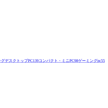
ングデスクトップPC
139
コンパクト・ミニPC
98
ゲーミングpc
55