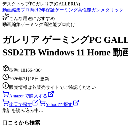
デスクトップPC
ガレリア(GALLERIA)
動画編集
プロ向け
2年保証
ゲーミング
高性能
ガンメタリック
こんな用途におすすめ
動画編集
ゲーミング
高性能
プロ向け
ガレリア ゲーミングPC GALLERIA 
SSD2TB Windows 11 Hom
型番:
18166-4364
2026年7月18日
更新
販売情報は各販売サイトでご確認ください
Amazonで購入する
楽天で探す
Yahoo!で探す
集計を読み込み中…
口コミから検索