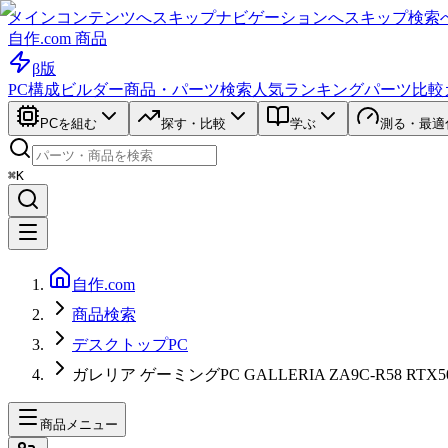
メインコンテンツへスキップ
ナビゲーションへスキップ
検索
自作.com 商品
β版
PC構成ビルダー
商品・パーツ検索
人気ランキング
パーツ比較
PCを組む
探す・比較
学ぶ
測る・最適
⌘K
自作.com
商品検索
デスクトップPC
ガレリア ゲーミングPC GALLERIA ZA9C-R58 RTX5080
商品メニュー