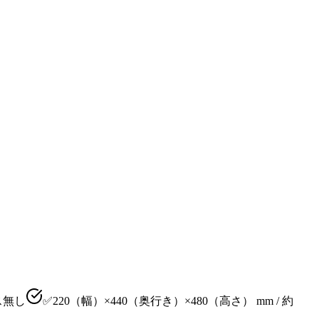
ウス無し
✅220（幅）×440（奥行き）×480（高さ） mm / 約