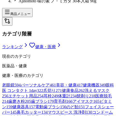
Ajinomoto 味の素 ノ・ミカタ 30本入箱 90g
商品メニュー
カテゴリ階層
ランキング
健康・医療
現在のカテゴリ
医薬品・健康
健康・医療
のカテゴリ
老眼鏡
594
パーソナルケア
461
美容・健康
417
健康機器
349
眼科
医 コンタクト 1day
322
爪切り
271
健康食品
262
洗えるマスク
256
エチケット用品
254
耳栓
249
体重計
234
髭剃り
218
医療脱毛
214
歯磨き粉
205
歯ブラシ
179
育毛剤
166
アイマスク
165
ビタミ
ン
159
健康器具
157
電動歯ブラシ
156
のど飴
151
フェイスシェー
バー
145
鼻毛カッター
134
マウスピース 洗浄剤
130
コンドーム