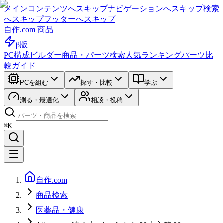
メインコンテンツへスキップ
ナビゲーションへスキップ
検索
へスキップ
フッターへスキップ
自作.com 商品
β版
PC構成ビルダー
商品・パーツ検索
人気ランキング
パーツ比
較ガイド
PCを組む
探す・比較
学ぶ
測る・最適化
相談・投稿
⌘K
自作.com
商品検索
医薬品・健康