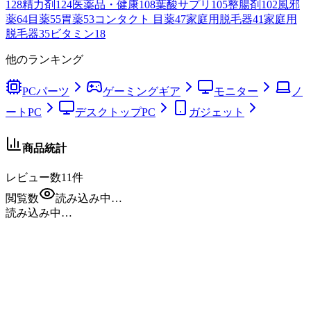
128
精力剤
124
医薬品・健康
108
葉酸サプリ
105
整腸剤
102
風邪
薬
64
目薬
55
胃薬
53
コンタクト 目薬
47
家庭用脱毛器
41
家庭用
脱毛器
35
ビタミン
18
他のランキング
PCパーツ
ゲーミングギア
モニター
ノ
ートPC
デスクトップPC
ガジェット
商品統計
レビュー数
11
件
閲覧数
読み込み中…
読み込み中…