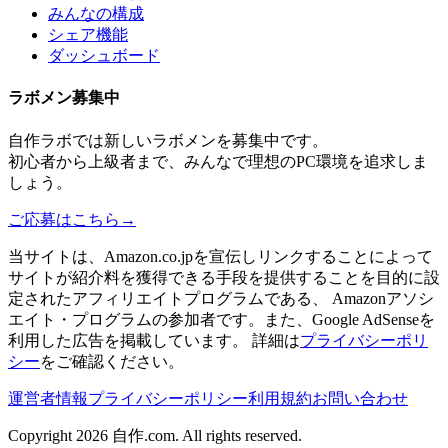
みんなの構成
シェア機能
ダッシュボード
ラボメン
募集中
自作ラボ
では新しい
ラボメン
を募集中です。
初心者から上級者まで、みんなで理想のPC環境を追求しま
しょう。
ご応募はこちら
→
当サイトは、Amazon.co.jpを宣伝しリンクすることによって
サイトが紹介料を獲得できる手段を提供することを目的に設
定されたアフィリエイトプログラムである、 Amazonアソシ
エイト・プログラムの参加者です。また、Google AdSenseを
利用した広告を掲載しています。 詳細は
プライバシーポリ
シー
をご確認ください。
運営者情報
プライバシーポリシー
利用規約
お問い合わせ
Copyright 2026
自作.com
. All rights reserved.