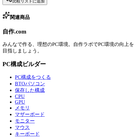
比較リストに追加
関連商品
自作.com
みんなで作る、理想のPC環境
。
自作ラボ
でPC環境の向上を
目指しましょう。
PC構成ビルダー
PC構成をつくる
BTOパソコン
保存した構成
CPU
GPU
メモリ
マザーボード
モニター
マウス
キーボード