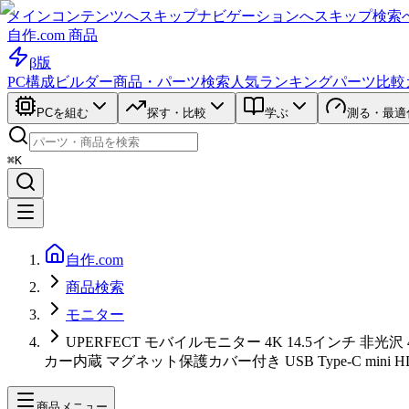
メインコンテンツへスキップ
ナビゲーションへスキップ
検索
自作.com 商品
β版
PC構成ビルダー
商品・パーツ検索
人気ランキング
パーツ比較
PCを組む
探す・比較
学ぶ
測る・最適
⌘K
自作.com
商品検索
モニター
UPERFECT モバイルモニター 4K 14.5インチ 非光沢
カー内蔵 マグネット保護カバー付き USB Type-C mini HDM
商品メニュー