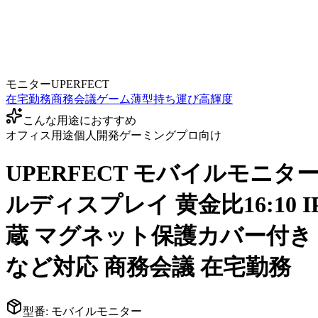
モニター
UPERFECT
在宅勤務
商務会議
ゲーム
薄型
持ち運び
高輝度
こんな用途におすすめ
オフィス用途
個人開発
ゲーミング
プロ向け
UPERFECT モバイルモニター 4K
ルディスプレイ 黄金比16:10
蔵 マグネット保護カバー付き USB Typ
など対応 商務会議 在宅勤務
型番:
モバイルモニター