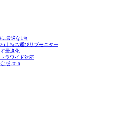
張に最適な1台
26｜持ち運びサブモニター
かす最適化
ルトラワイド対応
版2026