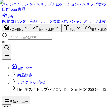
メインコンテンツへスキップ
ナビゲーションへスキップ
検索
自作.com 商品
β版
PC構成ビルダー
商品・パーツ検索
人気ランキング
パーツ比較
PCを組む
探す・比較
学ぶ
測る・最適
⌘K
自作.com
商品検索
デスクトップPC
Dell デスクトップパソコン Dell Slim ECS1250 Core i
商品メニュー