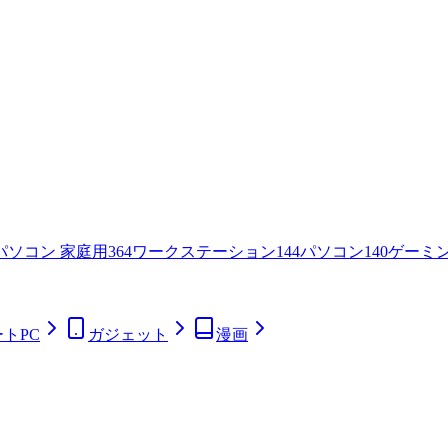
パソコン 家庭用
364
ワークステーション
144
パソコン
140
ゲーミ
トPC
ガジェット
漫画