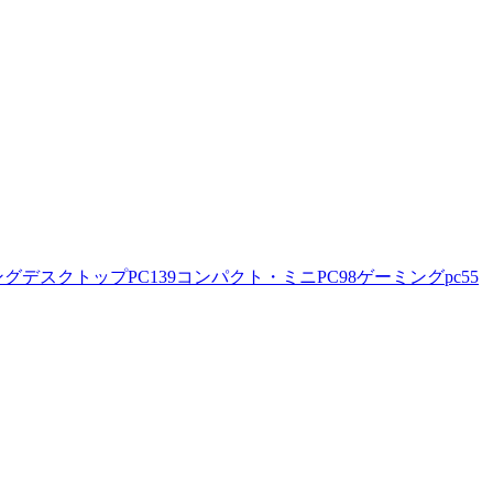
ングデスクトップPC
139
コンパクト・ミニPC
98
ゲーミングpc
55