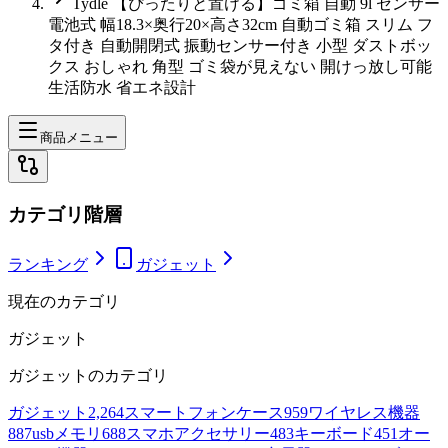
Tydle 【ぴったりと置ける】ゴミ箱 自動 9l センサー
電池式 幅18.3×奥行20×高さ32cm 自動ゴミ箱 スリム フ
タ付き 自動開閉式 振動センサー付き 小型 ダストボッ
クス おしゃれ 角型 ゴミ袋が見えない 開けっ放し可能
生活防水 省エネ設計
商品メニュー
カテゴリ階層
ランキング
ガジェット
現在のカテゴリ
ガジェット
ガジェット
のカテゴリ
ガジェット
2,264
スマートフォンケース
959
ワイヤレス機器
887
usbメモリ
688
スマホアクセサリー
483
キーボード
451
オー