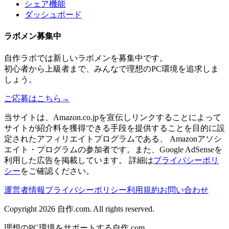
シェア機能
ダッシュボード
ラボメン
募集中
自作ラボ
では新しい
ラボメン
を募集中です。
初心者から上級者まで、みんなで理想のPC環境を追求しま
しょう。
ご応募はこちら
→
当サイトは、Amazon.co.jpを宣伝しリンクすることによって
サイトが紹介料を獲得できる手段を提供することを目的に設
定されたアフィリエイトプログラムである、 Amazonアソシ
エイト・プログラムの参加者です。また、Google AdSenseを
利用した広告を掲載しています。 詳細は
プライバシーポリ
シー
をご確認ください。
運営者情報
プライバシーポリシー
利用規約
お問い合わせ
Copyright 2026
自作.com
. All rights reserved.
理想のPC環境をサポートする自作.com