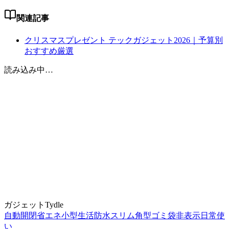
関連記事
クリスマスプレゼント テックガジェット2026｜予算別
おすすめ厳選
読み込み中…
ガジェット
Tydle
自動開閉
省エネ
小型
生活防水
スリム
角型
ゴミ袋非表示
日常使
い