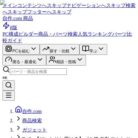
メインコンテンツへスキップ
ナビゲーションへスキップ
検索
へスキップ
フッターへスキップ
自作.com 商品
β版
PC構成ビルダー
商品・パーツ検索
人気ランキング
パーツ比
較ガイド
PCを組む
探す・比較
学ぶ
測る・最適化
相談・投稿
⌘K
自作.com
商品検索
ガジェット