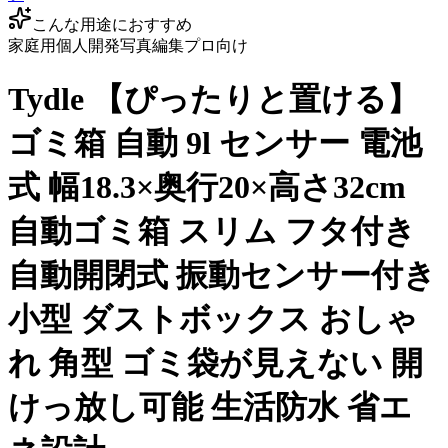
こんな用途におすすめ
家庭用
個人開発
写真編集
プロ向け
Tydle 【ぴったりと置ける】
ゴミ箱 自動 9l センサー 電池
式 幅18.3×奥行20×高さ32cm
自動ゴミ箱 スリム フタ付き
自動開閉式 振動センサー付き
小型 ダストボックス おしゃ
れ 角型 ゴミ袋が見えない 開
けっ放し可能 生活防水 省エ