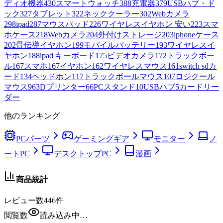
ディオ機器
430
スマートウォッチ
388
充電器
379
USBハブ・ド
ック
327
タブレット
322
ネッククーラー
302
Webカメラ
298
ipad
287
マウスパッド
226
ワイヤレスイヤホン 安い
223
スマ
ホケース
218
Webカメラ
204
外付けストレージ
203
iphoneケース
202
骨伝導イヤホン
199
モバイルバッテリー
193
ワイヤレスイ
ヤホン
188
ipad キーボード
175
ビデオカメラ
172
トラックボー
ル
167
スマホ
167
イヤホン
162
ワイヤレスマウス
161
switch sdカ
ード
134
ヘッドホン
117
トラックボールマウス
107
ロジクール
マウス
96
3Dプリンター
66
PCスタンド
10
USBハブ
5
カードリー
ダー
他のランキング
PCパーツ
ゲーミングギア
モニター
ノ
ートPC
デスクトップPC
漫画
商品統計
レビュー数
446
件
閲覧数
読み込み中…