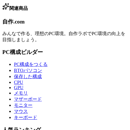
関連商品
自作.com
みんなで作る、理想のPC環境
。
自作ラボ
でPC環境の向上を
目指しましょう。
PC構成ビルダー
PC構成をつくる
BTOパソコン
保存した構成
CPU
GPU
メモリ
マザーボード
モニター
マウス
キーボード
人気ランキング