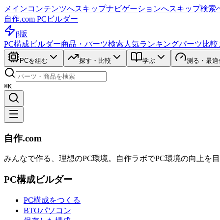
メインコンテンツへスキップ
ナビゲーションへスキップ
検索
自作.com PCビルダー
β版
PC構成ビルダー
商品・パーツ検索
人気ランキング
パーツ比較
PCを組む
探す・比較
学ぶ
測る・最適
⌘K
自作.com
みんなで作る、理想のPC環境
。
自作ラボ
でPC環境の向上を
PC構成ビルダー
PC構成をつくる
BTOパソコン