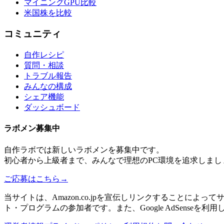
マイニングGPU比較
米国株を比較
コミュニティ
自作レシピ
質問・相談
トラブル報告
みんなの構成
シェア機能
ダッシュボード
ラボメン
募集中
自作ラボ
では新しい
ラボメン
を募集中です。
初心者から上級者まで、みんなで理想のPC環境を追求しまし
ご応募はこちら
→
当サイトは、Amazon.co.jpを宣伝しリンクすることに
ト・プログラムの参加者です。また、Google AdSenseを