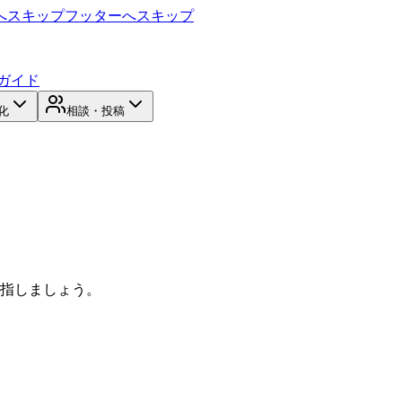
へスキップ
フッターへスキップ
ガイド
化
相談・投稿
目指しましょう。