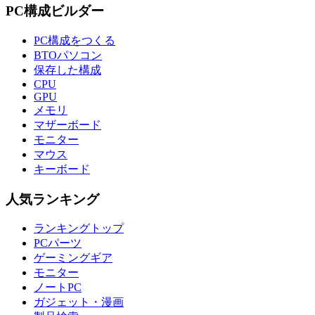
PC構成ビルダー
PC構成をつくる
BTOパソコン
保存した構成
CPU
GPU
メモリ
マザーボード
モニター
マウス
キーボード
人気ランキング
ランキングトップ
PCパーツ
ゲーミングギア
モニター
ノートPC
ガジェット・漫画