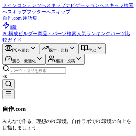
メインコンテンツへスキップ
ナビゲーションへスキップ
検索
へスキップ
フッターへスキップ
自作.com 用語集
β版
PC構成ビルダー
商品・パーツ検索
人気ランキング
パーツ比
較ガイド
PCを組む
探す・比較
学ぶ
測る・最適化
相談・投稿
⌘K
自作.com
みんなで作る、理想のPC環境
。
自作ラボ
でPC環境の向上を
目指しましょう。