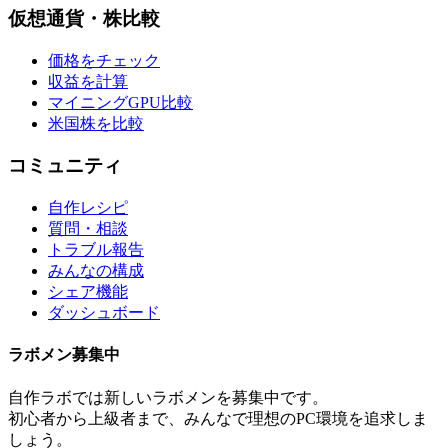
仮想通貨・株比較
価格をチェック
収益を計算
マイニングGPU比較
米国株を比較
コミュニティ
自作レシピ
質問・相談
トラブル報告
みんなの構成
シェア機能
ダッシュボード
ラボメン
募集中
自作ラボ
では新しい
ラボメン
を募集中です。
初心者から上級者まで、みんなで理想のPC環境を追求しま
しょう。