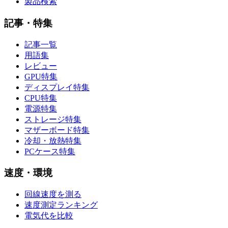
製品検索
記事・特集
記事一覧
用語集
レビュー
GPU特集
ディスプレイ特集
CPU特集
電源特集
ストレージ特集
マザーボード特集
冷却・放熱特集
PCケース特集
速度・環境
回線速度を測る
速度測定ランキング
電気代を比較